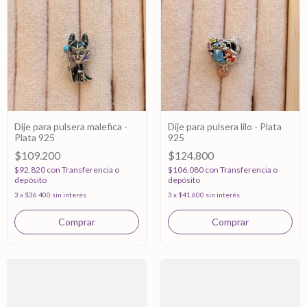
Dije para pulsera malefica -
Dije para pulsera lilo - Plata
Plata 925
925
$109.200
$124.800
$92.820
con
Transferencia o
$106.080
con
Transferencia o
depósito
depósito
3
x
$36.400
sin interés
3
x
$41.600
sin interés