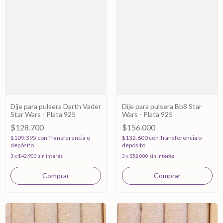
Dije para pulsera Darth Vader
Dije para pulsera Bb8 Star
Star Wars - Plata 925
Wars - Plata 925
$128.700
$156.000
$109.395
con
Transferencia o
$132.600
con
Transferencia o
depósito
depósito
3
x
$42.900
sin interés
3
x
$52.000
sin interés