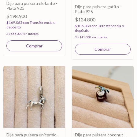
Dije para pulsera elefante -
Dije para pulsera gatito -
Plata 925
Plata 925
$198.900
$124.800
$169.065
con
Transferencia o
$106.080
con
Transferencia o
depósito
depósito
3
x
$66.300
sin interés
3
x
$41.600
sin interés
Dije para pulsera unicornio -
Dije para pulsera coconut -