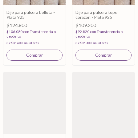
Dije para pulsera bellota -
Dije para pulsera tope
Plata 925
corazon - Plata 925
$124.800
$109.200
$106.080
con
Transferencia o
$92.820
con
Transferencia o
depósito
depósito
3
x
$41.600
sin interés
3
x
$36.400
sin interés