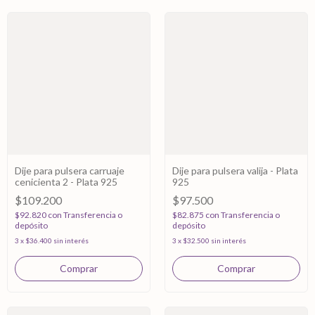
Dije para pulsera carruaje
Dije para pulsera valija - Plata
cenicienta 2 - Plata 925
925
$109.200
$97.500
$92.820
con
Transferencia o
$82.875
con
Transferencia o
depósito
depósito
3
x
$36.400
sin interés
3
x
$32.500
sin interés