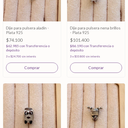
Dije para pulsera aladin -
Dije para pulsera nena brillos
Plata 925
- Plata 925
$74.100
$101.400
$62.985
con
Transferencia o
$86.190
con
Transferencia o
depósito
depósito
3
x
$24.700
sin interés
3
x
$33.800
sin interés