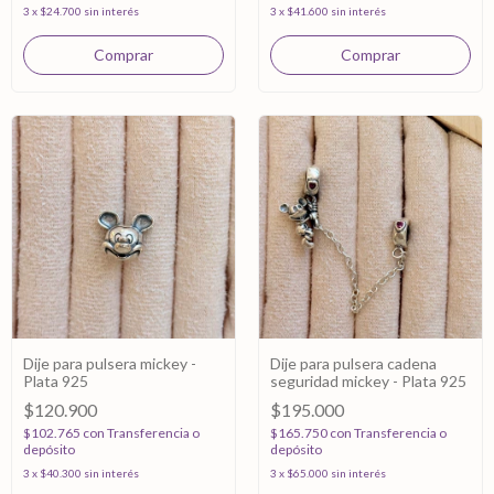
3
x
$24.700
sin interés
3
x
$41.600
sin interés
Dije para pulsera mickey -
Dije para pulsera cadena
Plata 925
seguridad mickey - Plata 925
$120.900
$195.000
$102.765
con
Transferencia o
$165.750
con
Transferencia o
depósito
depósito
3
x
$40.300
sin interés
3
x
$65.000
sin interés