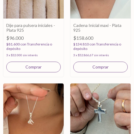
Dije para pulsera iniciales -
Cadena Inicial maxi - Plata
Plata 925
925
$96.000
$158.600
$81.600
con
Transferencia o
$134.810
con
Transferencia o
depósito
depósito
3
x
$32.000
sin interés
3
x
$52.866,67
sin interés
Comprar
Comprar