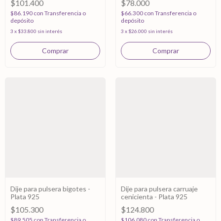
$101.400
$78.000
$86.190
con
Transferencia o
$66.300
con
Transferencia o
depósito
depósito
3
x
$33.800
sin interés
3
x
$26.000
sin interés
Dije para pulsera bigotes -
Dije para pulsera carruaje
Plata 925
cenicienta - Plata 925
$105.300
$124.800
$89.505
con
Transferencia o
$106.080
con
Transferencia o