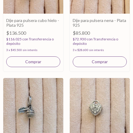
Dije para pulsera cubo hielo -
Dije para pulsera nena - Plata
Plata 925
925
$136.500
$85.800
$116.025
con
Transferencia o
$72.930
con
Transferencia o
depósito
depósito
3
x
$45.500
sin interés
3
x
$28.600
sin interés