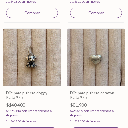
3
x
$46.800
sin interés
3
x
$65.000
sin interés
Dije para pulsera doggy -
Dije para pulsera corazon -
Plata 925
Plata 925
$140.400
$81.900
$119.340
con
Transferencia o
$69.615
con
Transferencia o
depósito
depósito
3
x
$46.800
sin interés
3
x
$27.300
sin interés