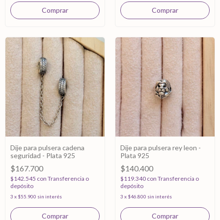
Dije para pulsera cadena
Dije para pulsera rey leon -
seguridad - Plata 925
Plata 925
$167.700
$140.400
$142.545
con
Transferencia o
$119.340
con
Transferencia o
depósito
depósito
3
x
$55.900
sin interés
3
x
$46.800
sin interés