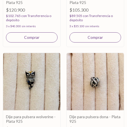
Plata 925
Plata 925
$120.900
$105.300
$102.765
con
Transferencia o
$89.505
con
Transferencia o
depósito
depósito
3
x
$40.300
sin interés
3
x
$35.100
sin interés
Dije para pulsera wolverine -
Dije para pulsera dona - Plata
Plata 925
925