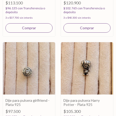
$113.100
$120.900
$96.135
con
Transferencia o
$102.765
con
Transferencia o
depósito
depósito
3
x
$37.700
sin interés
3
x
$40.300
sin interés
Dije para pulsera girlfriend -
Dije para pulsera Harry
Plata 925
Potter - Plata 925
$97.500
$105.300