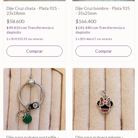
Dije Cruz chata - Plata 925 -
Dije Cruz bombre - Plata 925
23x18mm
- 35x25mm
$58.600
$166.400
$49.810
con
Transferencia o
$141.440
con
Transferencia o
depósito
depósito
3
x
$19.533,33
sin interés
3
x
$55.466,67
sin interés
Dije para pulsera portadije -
Dije para pulsera minnie -