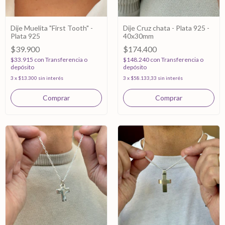
Dije Muelita "First Tooth" -
Dije Cruz chata - Plata 925 -
Plata 925
40x30mm
$39.900
$174.400
$33.915
con
Transferencia o
$148.240
con
Transferencia o
depósito
depósito
3
x
$13.300
sin interés
3
x
$58.133,33
sin interés