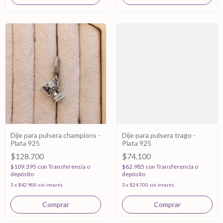
Dije para pulsera champions -
Dije para pulsera trago -
Plata 925
Plata 925
$128.700
$74.100
$109.395
con
Transferencia o
$62.985
con
Transferencia o
depósito
depósito
3
x
$42.900
sin interés
3
x
$24.700
sin interés