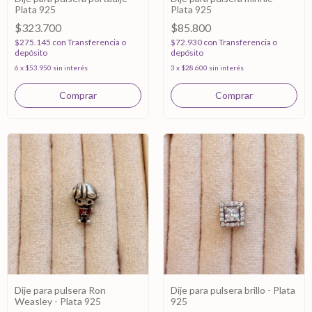
Plata 925
Plata 925
$323.700
$85.800
$275.145
con
Transferencia o
$72.930
con
Transferencia o
depósito
depósito
6
x
$53.950
sin interés
3
x
$28.600
sin interés
Dije para pulsera Ron
Dije para pulsera brillo - Plata
Weasley - Plata 925
925