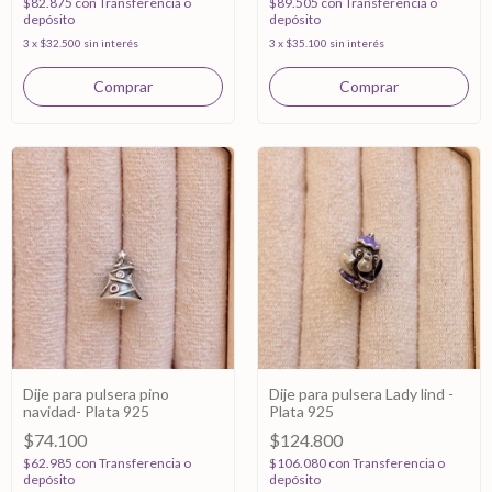
$82.875
con
Transferencia o
$89.505
con
Transferencia o
depósito
depósito
3
x
$32.500
sin interés
3
x
$35.100
sin interés
Dije para pulsera pino
Dije para pulsera Lady lind -
navidad- Plata 925
Plata 925
$74.100
$124.800
$62.985
con
Transferencia o
$106.080
con
Transferencia o
depósito
depósito