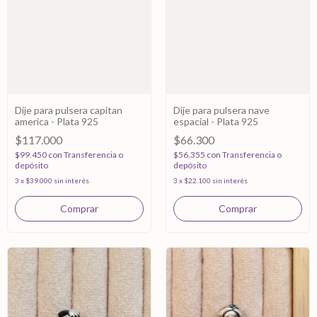
Dije para pulsera capitan
Dije para pulsera nave
america - Plata 925
espacial - Plata 925
$117.000
$66.300
$99.450
con
Transferencia o
$56.355
con
Transferencia o
depósito
depósito
3
x
$39.000
sin interés
3
x
$22.100
sin interés