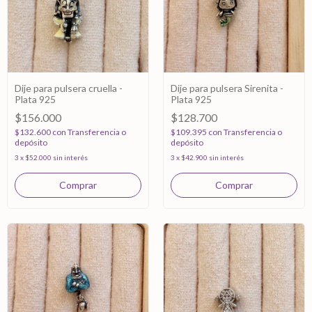
Dije para pulsera cruella -
Dije para pulsera Sirenita -
Plata 925
Plata 925
$156.000
$128.700
$132.600
con
Transferencia o
$109.395
con
Transferencia o
depósito
depósito
3
x
$52.000
sin interés
3
x
$42.900
sin interés