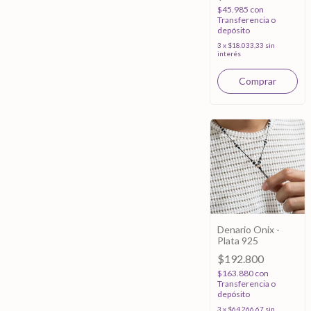
$45.985
con
Transferencia o
depósito
3
x
$18.033,33
sin
interés
Denario Onix -
Plata 925
$192.800
$163.880
con
Transferencia o
depósito
3
x
$64.266,67
sin