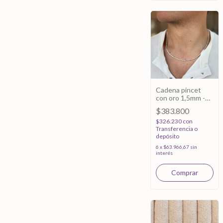
Cadena pincet
con oro 1,5mm -
Plata 925 - 50cm
$383.800
$326.230
con
Transferencia o
depósito
6
x
$63.966,67
sin
interés