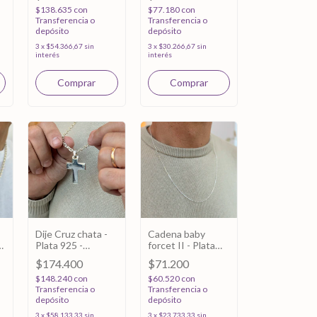
$138.635
con
$77.180
con
Transferencia o
Transferencia o
depósito
depósito
3
x
$54.366,67
sin
3
x
$30.266,67
sin
interés
interés
Dije Cruz chata -
Cadena baby
Plata 925 -
forcet II - Plata
40x30mm
925 - 60cm
$174.400
$71.200
$148.240
con
$60.520
con
Transferencia o
Transferencia o
depósito
depósito
3
x
$58.133,33
sin
3
x
$23.733,33
sin