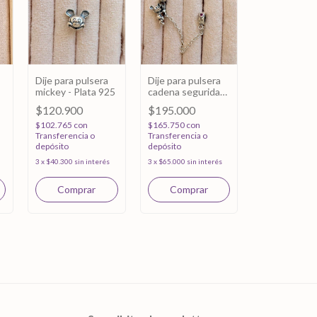
Dije para pulsera
Dije para pulsera
mickey - Plata 925
cadena seguridad
mickey - Plata 925
$120.900
$195.000
$102.765
con
$165.750
con
Transferencia o
Transferencia o
depósito
depósito
3
x
$40.300
sin interés
3
x
$65.000
sin interés