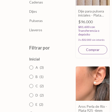
Cadenas
Dije para pulsera
Dijes
iniciales - Plata
925
Pulseras
$96.000
$81.600
con
Llaveros
Transferencia o
depósito
3
x
$32.000
sin interés
Filtrar por
Comprar
Inicial
A
(3)
B
(1)
C
(2)
D
(2)
E
(2)
Aros Perla de Río -
Plata 925 -6mm