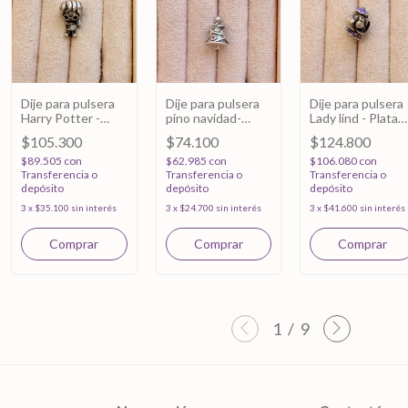
Dije para pulsera
Dije para pulsera
Dije para pulsera
Harry Potter -
pino navidad-
Lady lind - Plata
Plata 925
Plata 925
925
$105.300
$74.100
$124.800
$89.505
con
$62.985
con
$106.080
con
Transferencia o
Transferencia o
Transferencia o
depósito
depósito
depósito
3
x
$35.100
sin interés
3
x
$24.700
sin interés
3
x
$41.600
sin interés
1
/
9