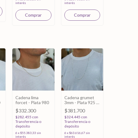
interés
interés
Cadena lima
Cadena grumet
0
forcet - Plata 980
3mm - Plata 925 -
70cm
$332.300
$381.700
$282.455
con
$324.445
con
Transferencia o
Transferencia o
depósito
depósito
6
x
$55.383,33
sin
6
x
$63.616,67
sin
interés
interés