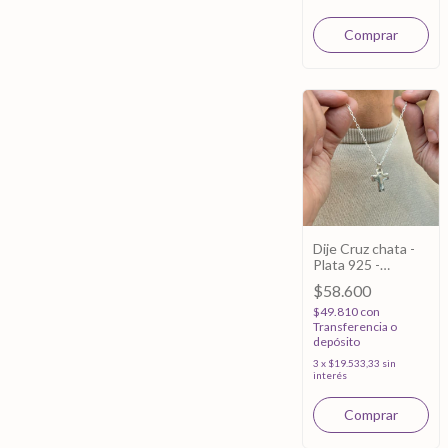
Dije Cruz chata -
Plata 925 -
23x18mm
$58.600
$49.810
con
Transferencia o
depósito
3
x
$19.533,33
sin
interés