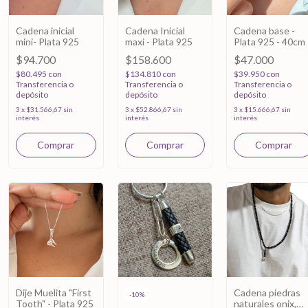
Cadena inicial
Cadena Inicial
Cadena base -
mini- Plata 925
maxi - Plata 925
Plata 925 - 40cm
$94.700
$158.600
$47.000
$80.495
con
$134.810
con
$39.950
con
Transferencia o
Transferencia o
Transferencia o
depósito
depósito
depósito
3
x
$31.566,67
sin
3
x
$52.866,67
sin
3
x
$15.666,67
sin
interés
interés
interés
Comprar
Comprar
Dije Muelita "First
Cadena piedras
-
10
%
Tooth" - Plata 925
naturales onix,