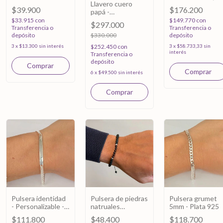
Llavero cuero
lapizlazuli y cruz
$39.900
$176.200
papá -
equilibrio- Plata
Personalizable -
$33.915
con
925
$149.770
con
$297.000
Plata 925
Transferencia o
Transferencia o
depósito
$330.000
depósito
3
x
$13.300
sin interés
$252.450
con
3
x
$58.733,33
sin
interés
Transferencia o
depósito
6
x
$49.500
sin interés
Pulsera identidad
Pulsera de piedras
Pulsera grumet
- Personalizable -
natruales
5mm - Plata 925
Plata 925
ajustable - Ojo de
$111.800
$48.400
$118.700
buey