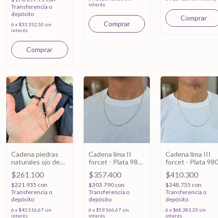
interés
Transferencia o
depósito
6
x
$33.352,50
sin
interés
Cadena piedras
Cadena lima II
Cadena lima III
naturales ojo de
forcet - Plata 980
forcet - Plata 98
tigre - Plata 925
- 60cm
$261.100
$357.400
$410.300
$221.935
con
$303.790
con
$348.755
con
Transferencia o
Transferencia o
Transferencia o
depósito
depósito
depósito
6
x
$43.516,67
sin
6
x
$59.566,67
sin
6
x
$68.383,33
sin
interés
interés
interés