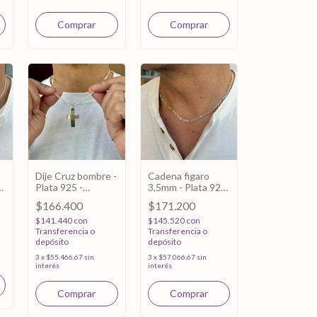
Dije Cruz bombre -
Cadena figaro
Plata 925 -
3,5mm - Plata 925
35x25mm
- 45cm
$166.400
$171.200
$141.440
con
$145.520
con
Transferencia o
Transferencia o
depósito
depósito
3
x
$55.466,67
sin
3
x
$57.066,67
sin
interés
interés