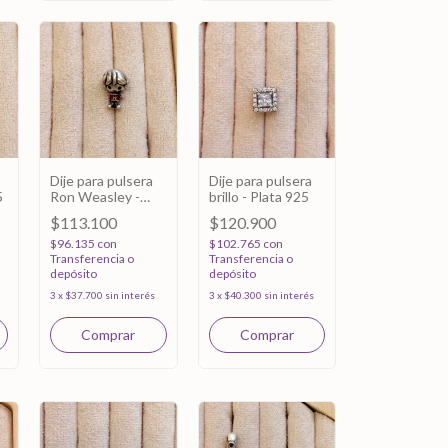
Dije para pulsera
Dije para pulsera
5
Ron Weasley -
brillo - Plata 925
Plata 925
$113.100
$120.900
$96.135
con
$102.765
con
Transferencia o
Transferencia o
depósito
depósito
3
x
$37.700
sin interés
3
x
$40.300
sin interés