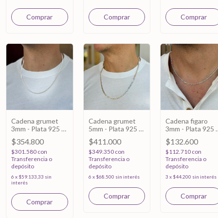
Cadena grumet
Cadena grumet
Cadena figaro
3mm - Plata 925 -
5mm - Plata 925 -
3mm - Plata 925 -
55cm
60cm
45cm
$354.800
$411.000
$132.600
$301.580
con
$349.350
con
$112.710
con
Transferencia o
Transferencia o
Transferencia o
depósito
depósito
depósito
6
x
$59.133,33
sin
6
x
$68.500
sin interés
3
x
$44.200
sin interés
interés