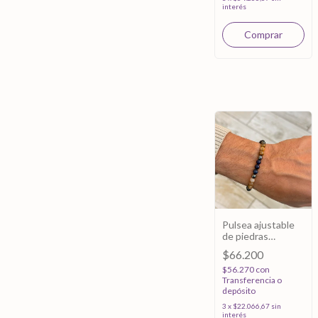
interés
Pulsea ajustable
de piedras
lapislázuli
$66.200
$56.270
con
Transferencia o
depósito
3
x
$22.066,67
sin
interés