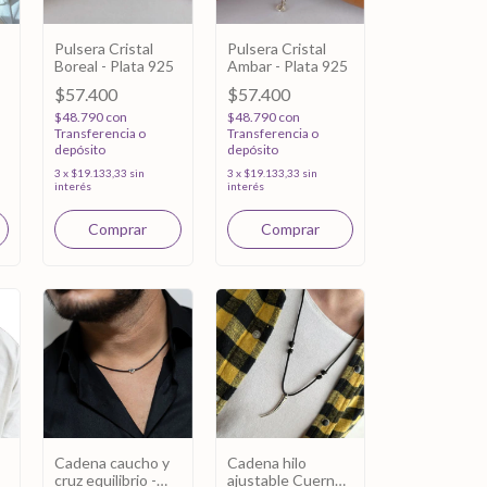
Pulsera Cristal
Pulsera Cristal
Boreal - Plata 925
Ambar - Plata 925
$57.400
$57.400
$48.790
con
$48.790
con
Transferencia o
Transferencia o
depósito
depósito
3
x
$19.133,33
sin
3
x
$19.133,33
sin
interés
interés
Cadena caucho y
Cadena hilo
cruz equilibrio -
ajustable Cuerno -