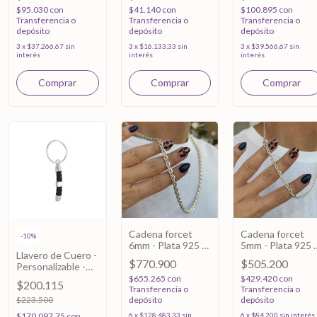
$95.030
con
$41.140
con
$100.895
con
Transferencia o
Transferencia o
Transferencia o
depósito
depósito
depósito
3
x
$37.266,67
sin
3
x
$16.133,33
sin
3
x
$39.566,67
sin
interés
interés
interés
Cadena forcet
Cadena forcet
-
10
%
6mm - Plata 925 -
5mm - Plata 925 -
Llavero de Cuero -
70cm
70cm
$770.900
$505.200
Personalizable -
Plata 925
$655.265
con
$429.420
con
$200.115
Transferencia o
Transferencia o
$223.500
depósito
depósito
$170.097,75
con
6
x
$128.483,33
sin
6
x
$84.200
sin interés