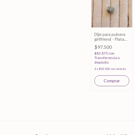
Dije para pulsera
girlfriend - Plata
925
$97.500
$82.875
con
Transferencia o
depósito
3
x
$32.500
sin interés