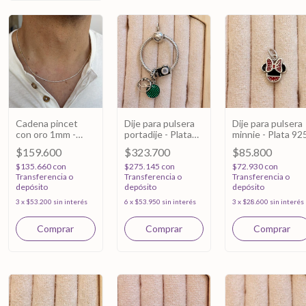
Cadena pincet
Dije para pulsera
Dije para pulsera
con oro 1mm -
portadije - Plata
minnie - Plata 92
Plata 925 - 50cm
925
$159.600
$323.700
$85.800
$135.660
con
$275.145
con
$72.930
con
Transferencia o
Transferencia o
Transferencia o
depósito
depósito
depósito
3
x
$53.200
sin interés
6
x
$53.950
sin interés
3
x
$28.600
sin interés