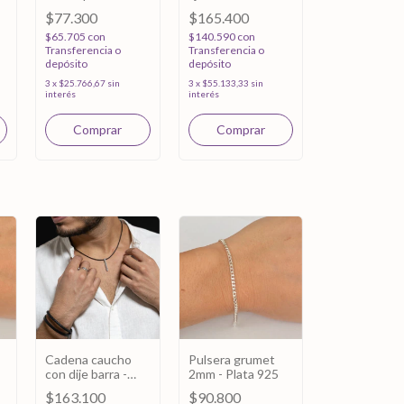
Plata 925
Plata 925
$77.300
$165.400
$65.705
con
$140.590
con
Transferencia o
Transferencia o
depósito
depósito
3
x
$25.766,67
sin
3
x
$55.133,33
sin
interés
interés
Cadena caucho
Pulsera grumet
con dije barra -
2mm - Plata 925
Personalizable -
$163.100
$90.800
Plata 925