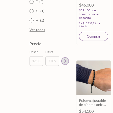
F
(2)
$46.000
$39.100
con
G
(1)
Transferencia o
depósito
H
(1)
3
x
$15.333,33
sin
interés
Ver todos
Precio
Desde
Hasta
Pulsera ajustable
de piedras onix,
piedra volcánica -
$54.100
Plata 925