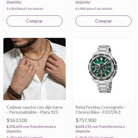
depósito
depósito
3
x
$39.566,67
sin interés
6
x
$92.166,67
sin interés
Cadena caucho con dije barra
Reloj Festina Cronografo -
- Personalizable - Plata 925
Chrono Bike - F20724.3
$163.100
$757.900
$138.635
con
Transferencia o
$644.215
con
Transferencia o
depósito
depósito
3
x
$54.366,67
sin interés
6
x
$126.316,67
sin interés