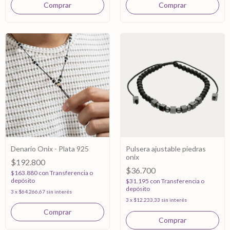
Denario Onix - Plata 925
Pulsera ajustable piedras
onix
$192.800
$36.700
$163.880
con
Transferencia o
depósito
$31.195
con
Transferencia o
depósito
3
x
$64.266,67
sin interés
3
x
$12.233,33
sin interés