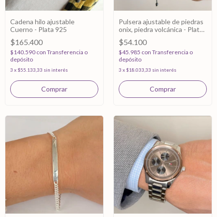
Cadena hilo ajustable
Pulsera ajustable de piedras
Cuerno - Plata 925
onix, piedra volcánica - Plata
925
$165.400
$54.100
$140.590
con
Transferencia o
$45.985
con
Transferencia o
depósito
depósito
3
x
$55.133,33
sin interés
3
x
$18.033,33
sin interés