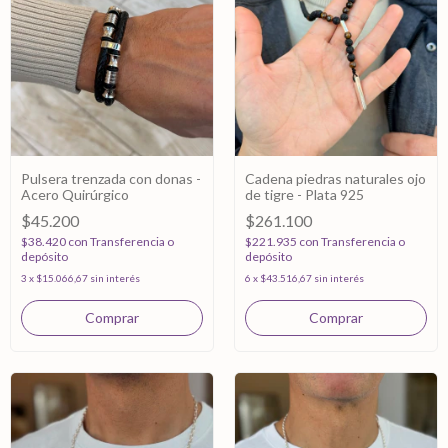
Pulsera trenzada con donas -
Cadena piedras naturales ojo
Acero Quirúrgico
de tigre - Plata 925
$45.200
$261.100
$38.420
con
Transferencia o
$221.935
con
Transferencia o
depósito
depósito
3
x
$15.066,67
sin interés
6
x
$43.516,67
sin interés