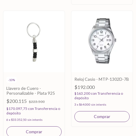
Reloj Casio - MTP-1302D-7B
-
10
%
$192.000
Llavero de Cuero -
Personalizable - Plata 925
$163.200
con
Transferencia o
depósito
$200.115
$223.500
3
x
$64.000
sin interés
$170.097,75
con
Transferencia o
depósito
6
x
$33.352,50
sin interés