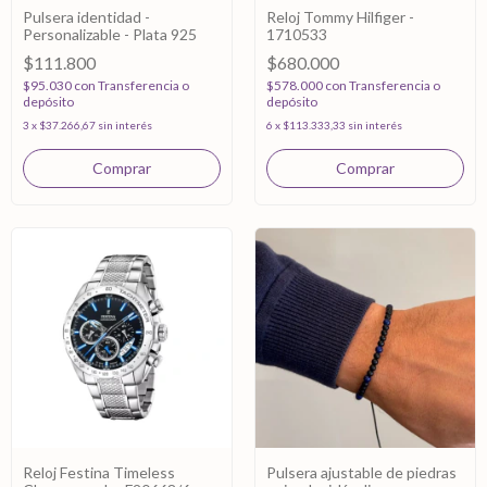
Pulsera identidad -
Reloj Tommy Hilfiger -
Personalizable - Plata 925
1710533
$111.800
$680.000
$95.030
con
Transferencia o
$578.000
con
Transferencia o
depósito
depósito
3
x
$37.266,67
sin interés
6
x
$113.333,33
sin interés
Reloj Festina Timeless
Pulsera ajustable de piedras