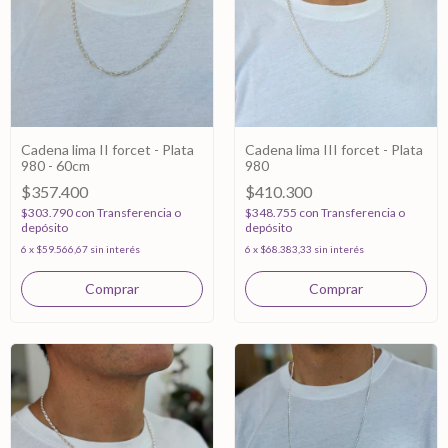
Cadena lima II forcet - Plata
Cadena lima III forcet - Plata
980 - 60cm
980
$357.400
$410.300
$303.790
con
Transferencia o
$348.755
con
Transferencia o
depósito
depósito
6
x
$59.566,67
sin interés
6
x
$68.383,33
sin interés