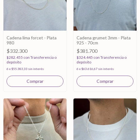
Cadena lima forcet - Plata
Cadena grumet 3mm - Plata
980
925 - 70cm
$332.300
$381.700
$282.455
con
Transferencia o
$324.445
con
Transferencia o
depósito
depósito
6
x
$55.383,33
sin interés
6
x
$63.616,67
sin interés