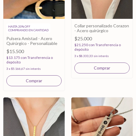
Collar personalizado Corazon
HASTA 20% OFF
- Acero quirúrgico
COMPRANDO EN CANTIDAD
$25.000
Pulsera Amistad - Acero
Quirúrgico - Personalizable
$21.250
con
Transferencia o
depósito
$15.500
3
x
$8.333,33
sin interés
$13.175
con
Transferencia o
depósito
Comprar
3
x
$5.166,67
sin interés
Comprar