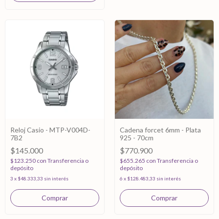
Reloj Casio - MTP-V004D-
Cadena forcet 6mm - Plata
7B2
925 - 70cm
$145.000
$770.900
$123.250
con
Transferencia o
$655.265
con
Transferencia o
depósito
depósito
3
x
$48.333,33
sin interés
6
x
$128.483,33
sin interés