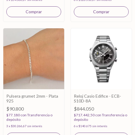
Pulsera grumet 2mm - Plata
Reloj Casio Edifice - ECB-
925
S10D-8A
$90.800
$844.050
$77.180
con
Transferencia o
$717.442,50
con
Transferencia o
depósito
depósito
3
x
$30.266,67
sin interés
6
x
$140.675
sin interés