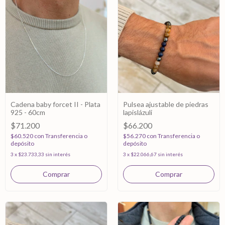
Cadena baby forcet II - Plata
Pulsea ajustable de piedras
925 - 60cm
lapislázuli
$71.200
$66.200
$60.520
con
Transferencia o
$56.270
con
Transferencia o
depósito
depósito
3
x
$23.733,33
sin interés
3
x
$22.066,67
sin interés