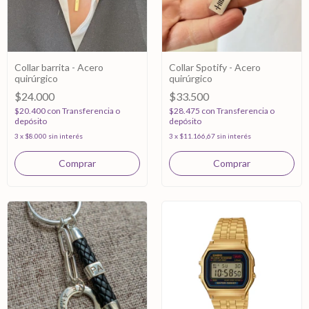
Collar barrita - Acero
Collar Spotify - Acero
quirúrgico
quirúrgico
$24.000
$33.500
$20.400
con
Transferencia o
$28.475
con
Transferencia o
depósito
depósito
3
x
$8.000
sin interés
3
x
$11.166,67
sin interés
Comprar