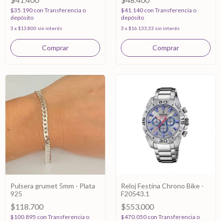
$35.190
con
Transferencia o
$41.140
con
Transferencia o
depósito
depósito
3
x
$13.800
sin interés
3
x
$16.133,33
sin interés
Pulsera grumet 5mm - Plata
Reloj Festina Chrono Bike -
925
F20543.1
$118.700
$553.000
$100.895
con
Transferencia o
$470.050
con
Transferencia o