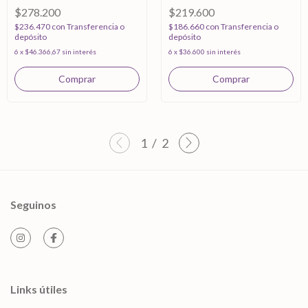
$278.200
$219.600
$236.470
con
Transferencia o
$186.660
con
Transferencia o
depósito
depósito
6
x
$46.366,67
sin interés
6
x
$36.600
sin interés
1
/
2
Seguinos
Links útiles