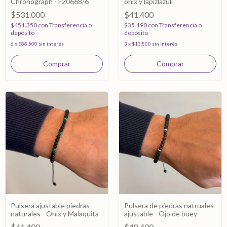
Chronograph - F20668/6
onix y lapizlázuli
$531.000
$41.400
$451.350
con
Transferencia o
$35.190
con
Transferencia o
depósito
depósito
6
x
$88.500
sin interés
3
x
$13.800
sin interés
Pulsera ajustable piedras
Pulsera de piedras natruales
naturales - Onix y Malaquita
ajustable - Ojo de buey
$41.400
$48.400