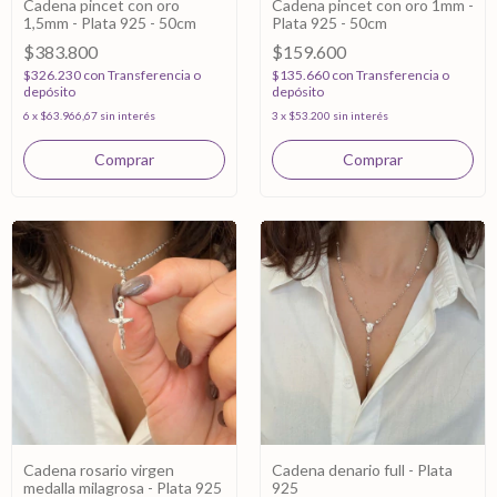
Cadena pincet con oro
Cadena pincet con oro 1mm -
1,5mm - Plata 925 - 50cm
Plata 925 - 50cm
$383.800
$159.600
$326.230
con
Transferencia o
$135.660
con
Transferencia o
depósito
depósito
6
x
$63.966,67
sin interés
3
x
$53.200
sin interés
Cadena rosario virgen
Cadena denario full - Plata
medalla milagrosa - Plata 925
925