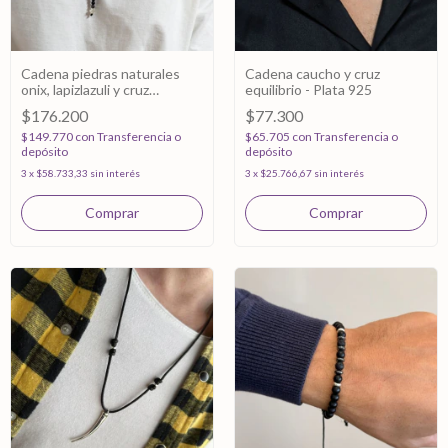
Cadena piedras naturales
Cadena caucho y cruz
onix, lapizlazuli y cruz
equilibrio - Plata 925
equilibrio- Plata 925
$176.200
$77.300
$149.770
con
Transferencia o
$65.705
con
Transferencia o
depósito
depósito
3
x
$58.733,33
sin interés
3
x
$25.766,67
sin interés