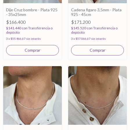
Dije Cruz bombre - Plata 925
Cadena figaro 3,5mm - Plata
- 35x25mm
925 - 45cm
$166.400
$171.200
$141.440
con
Transferencia o
$145.520
con
Transferencia o
depósito
depósito
3
x
$55.466,67
sin interés
3
x
$57.066,67
sin interés