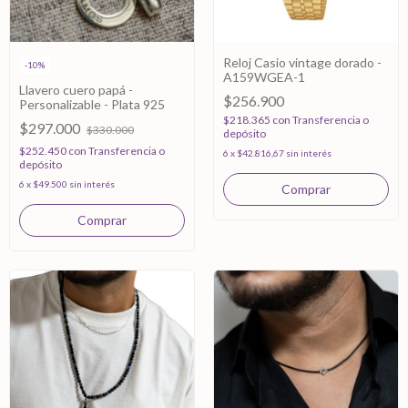
Reloj Casio vintage dorado -
-
10
%
A159WGEA-1
Llavero cuero papá -
$256.900
Personalizable - Plata 925
$218.365
con
Transferencia o
$297.000
$330.000
depósito
$252.450
con
Transferencia o
6
x
$42.816,67
sin interés
depósito
6
x
$49.500
sin interés