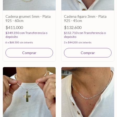
Cadena grumet 5mm - Plata
Cadena figaro 3mm - Plata
925 - 60cm
925 - 45cm
$411.000
$132.600
$349.350
con
Transferencia o
$112.710
con
Transferencia o
depósito
depósito
6
x
$68.500
sin interés
3
x
$44.200
sin interés