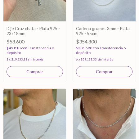
Dije Cruz chata - Plata 925 -
Cadena grumet 3mm - Plata
23x18mm
925 - 55cm
$58.600
$354.800
$49.810
con
Transferencia o
$301.580
con
Transferencia o
depósito
depósito
3
x
$19.533,33
sin interés
6
x
$59.133,33
sin interés