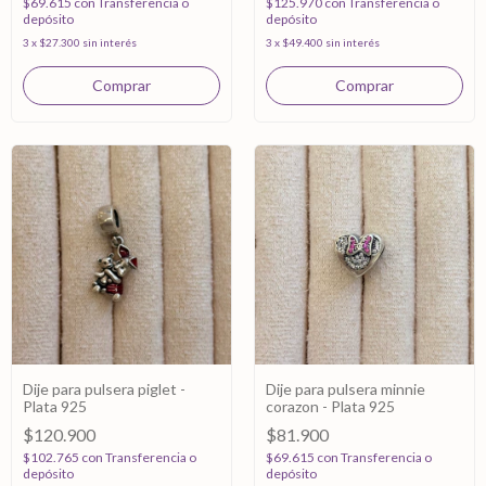
$69.615
con
Transferencia o
$125.970
con
Transferencia o
depósito
depósito
3
x
$27.300
sin interés
3
x
$49.400
sin interés
Dije para pulsera piglet -
Dije para pulsera minnie
Plata 925
corazon - Plata 925
$120.900
$81.900
$102.765
con
Transferencia o
$69.615
con
Transferencia o
depósito
depósito