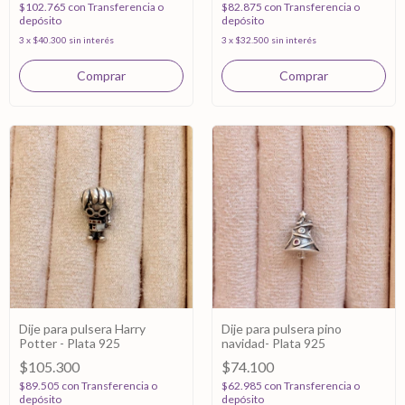
$102.765
con
Transferencia o
$82.875
con
Transferencia o
depósito
depósito
3
x
$40.300
sin interés
3
x
$32.500
sin interés
Dije para pulsera Harry
Dije para pulsera pino
Potter - Plata 925
navidad- Plata 925
$105.300
$74.100
$89.505
con
Transferencia o
$62.985
con
Transferencia o
depósito
depósito