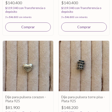
$140.400
$140.400
$119.340
con
Transferencia o
$119.340
con
Transferencia o
depósito
depósito
3
x
$46.800
sin interés
3
x
$46.800
sin interés
Dije para pulsera corazon -
Dije para pulsera torre pisa -
Plata 925
Plata 925
$81.900
$148.200