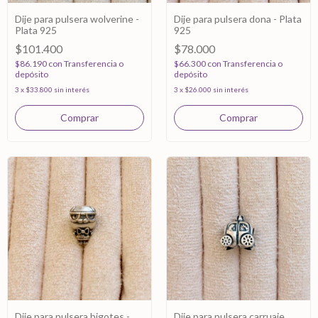
Dije para pulsera wolverine -
Dije para pulsera dona - Plata
Plata 925
925
$101.400
$78.000
$86.190
con
Transferencia o
$66.300
con
Transferencia o
depósito
depósito
3
x
$33.800
sin interés
3
x
$26.000
sin interés
Dije para pulsera bigotes -
Dije para pulsera carruaje