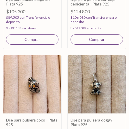
Plata 925
cenicienta - Plata 925
$105.300
$124.800
$89.505
con
Transferencia o
$106.080
con
Transferencia o
depósito
depósito
3
x
$35.100
sin interés
3
x
$41.600
sin interés
Dije para pulsera coco - Plata
Dije para pulsera doggy -
925
Plata 925