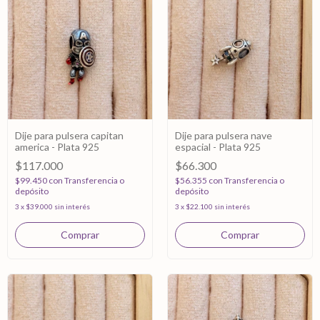
Dije para pulsera capitan
Dije para pulsera nave
america - Plata 925
espacial - Plata 925
$117.000
$66.300
$99.450
con
Transferencia o
$56.355
con
Transferencia o
depósito
depósito
3
x
$39.000
sin interés
3
x
$22.100
sin interés