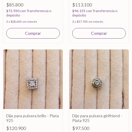
$85.800
$113.100
$72.930
con
Transferencia o
$96.135
con
Transferencia o
depósito
depósito
3
x
$28.600
sin interés
3
x
$37.700
sin interés
Dije para pulsera brillo - Plata
Dije para pulsera girlfriend -
925
Plata 925
$120.900
$97.500