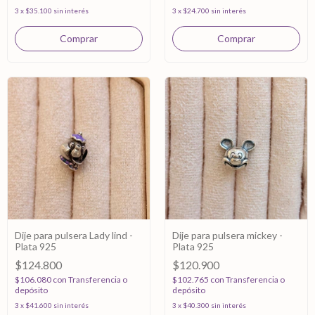
3
x
$35.100
sin interés
3
x
$24.700
sin interés
Dije para pulsera Lady lind -
Dije para pulsera mickey -
Plata 925
Plata 925
$124.800
$120.900
$106.080
con
Transferencia o
$102.765
con
Transferencia o
depósito
depósito
3
x
$41.600
sin interés
3
x
$40.300
sin interés