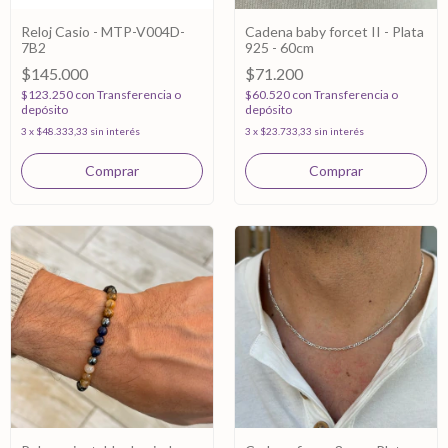
Reloj Casio - MTP-V004D-
Cadena baby forcet II - Plata
7B2
925 - 60cm
$145.000
$71.200
$123.250
con
Transferencia o
$60.520
con
Transferencia o
depósito
depósito
3
x
$48.333,33
sin interés
3
x
$23.733,33
sin interés