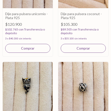
Dije para pulsera unicornio -
Dije para pulsera coconut -
Plata 925
Plata 925
$120.900
$105.300
$102.765
con
Transferencia o
$89.505
con
Transferencia o
depósito
depósito
3
x
$40.300
sin interés
3
x
$35.100
sin interés