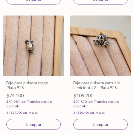
Dije para pulsera trago -
Dije para pulsera carruaje
Plata 925
cenicienta 2 - Plata 925
$74.100
$109.200
$62.985
con
Transferencia o
$92.820
con
Transferencia o
depósito
depósito
3
x
$24.700
sin interés
3
x
$36.400
sin interés