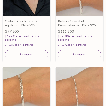
Cadena caucho y cruz
Pulsera identidad -
equilibrio - Plata 925
Personalizable - Plata 925
$77.300
$111.800
$65.705
con
Transferencia o
$95.030
con
Transferencia o
depósito
depósito
3
x
$25.766,67
sin interés
3
x
$37.266,67
sin interés