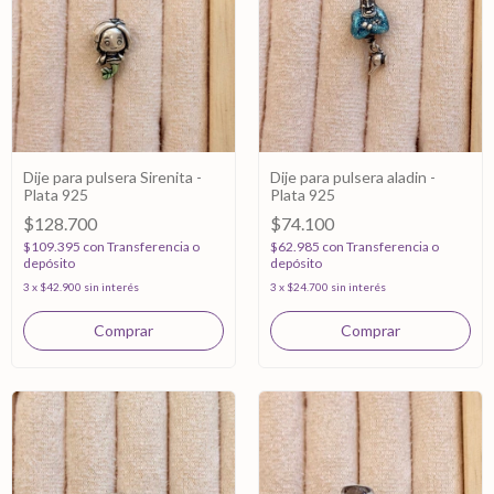
Dije para pulsera Sirenita -
Dije para pulsera aladin -
Plata 925
Plata 925
$128.700
$74.100
$109.395
con
Transferencia o
$62.985
con
Transferencia o
depósito
depósito
3
x
$42.900
sin interés
3
x
$24.700
sin interés