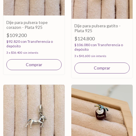
Dije para pulsera tope
Dije para pulsera gatito -
corazon - Plata 925
Plata 925
$109.200
$124.800
$92.820
con
Transferencia o
$106.080
con
Transferencia o
depósito
depósito
3
x
$36.400
sin interés
3
x
$41.600
sin interés