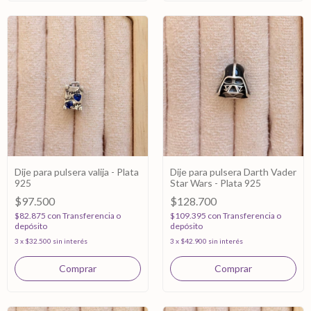
Dije para pulsera valija - Plata
Dije para pulsera Darth Vader
925
Star Wars - Plata 925
$97.500
$128.700
$82.875
con
Transferencia o
$109.395
con
Transferencia o
depósito
depósito
3
x
$32.500
sin interés
3
x
$42.900
sin interés