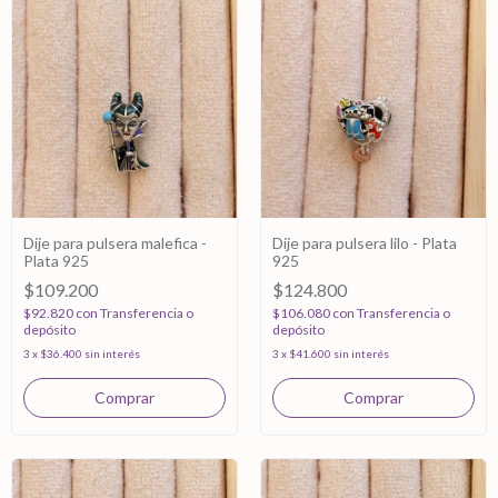
Dije para pulsera malefica -
Dije para pulsera lilo - Plata
Plata 925
925
$109.200
$124.800
$92.820
con
Transferencia o
$106.080
con
Transferencia o
depósito
depósito
3
x
$36.400
sin interés
3
x
$41.600
sin interés