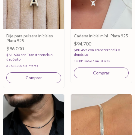
Dije para pulsera iniciales -
Cadena inicial mini- Plata 925
Plata 925
$94.700
$96.000
$80.495
con
Transferencia o
depósito
$81.600
con
Transferencia o
depósito
3
x
$31.566,67
sin interés
3
x
$32.000
sin interés
Comprar
Comprar