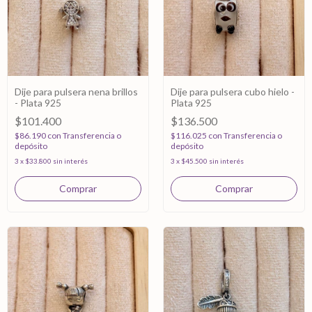
Dije para pulsera nena brillos
Dije para pulsera cubo hielo -
- Plata 925
Plata 925
$101.400
$136.500
$86.190
con
Transferencia o
$116.025
con
Transferencia o
depósito
depósito
3
x
$33.800
sin interés
3
x
$45.500
sin interés