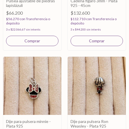
Pulsea ajustable de piedras
Cadena figaro 3mm - Plata
lapislázuli
925 - 45cm
$66.200
$132.600
$56.270
con
Transferencia o
$112.710
con
Transferencia o
depósito
depósito
3
x
$22.066,67
sin interés
3
x
$44.200
sin interés
Dije para pulsera minnie -
Dije para pulsera Ron
Plata 925
Weasley - Plata 925