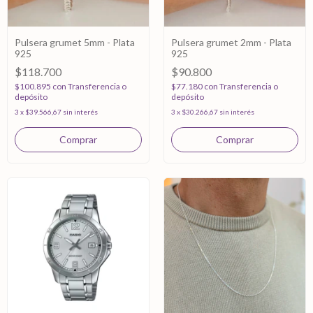
Pulsera grumet 5mm - Plata
Pulsera grumet 2mm - Plata
925
925
$118.700
$90.800
$100.895
con
Transferencia o
$77.180
con
Transferencia o
depósito
depósito
3
x
$39.566,67
sin interés
3
x
$30.266,67
sin interés