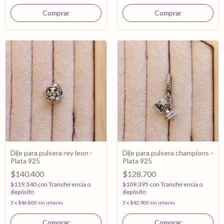
Dije para pulsera rey leon -
Dije para pulsera champions -
Plata 925
Plata 925
$140.400
$128.700
$119.340
con
Transferencia o
$109.395
con
Transferencia o
depósito
depósito
3
x
$46.800
sin interés
3
x
$42.900
sin interés