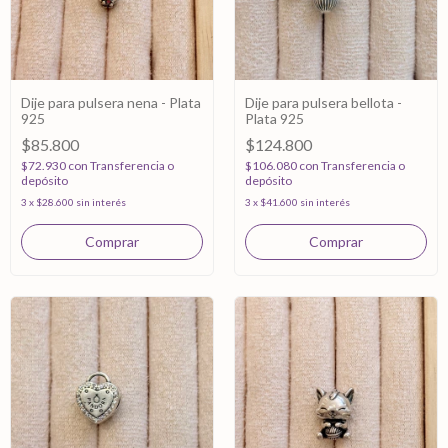
Dije para pulsera nena - Plata
Dije para pulsera bellota -
925
Plata 925
$85.800
$124.800
$72.930
con
Transferencia o
$106.080
con
Transferencia o
depósito
depósito
3
x
$28.600
sin interés
3
x
$41.600
sin interés