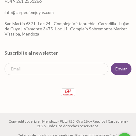
+54 9 261 2551266
info@carpediemjoyas.com
San Martín 6371 -Loc 24 - Complejo Vistapueblo -Carrodilla - Luján
de Cuyo | Viamonte 3475- Loc 11- Complejo Sobremonte Market -
Vistalba, Mendoza
Suscribite al newsletter
Copyright Joyería en Mendoza · Plata 925, Oro 18k y Regalos | Carpediem -
2026. Todos los derechos reservados.
Defensa de las y los consumidores. Para reclamos
ingresá acá.