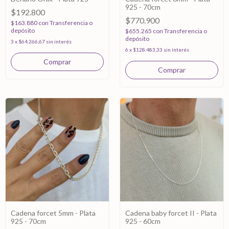
925 - 70cm
$192.800
$770.900
$163.880
con
Transferencia o
depósito
$655.265
con
Transferencia o
depósito
3
x
$64.266,67
sin interés
6
x
$128.483,33
sin interés
Cadena forcet 5mm - Plata
Cadena baby forcet II - Plata
925 - 70cm
925 - 60cm