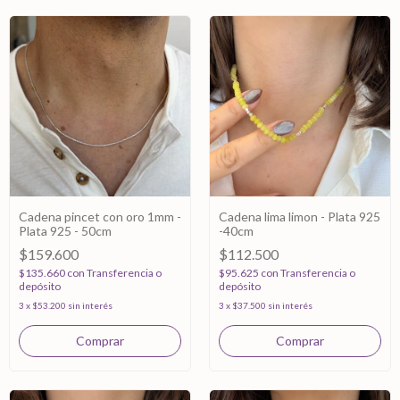
Cadena pincet con oro 1mm -
Cadena lima limon - Plata 925
Plata 925 - 50cm
-40cm
$159.600
$112.500
$135.660
con
Transferencia o
$95.625
con
Transferencia o
depósito
depósito
3
x
$53.200
sin interés
3
x
$37.500
sin interés