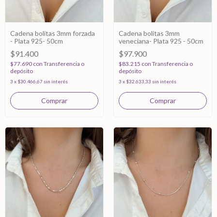
Cadena bolitas 3mm forzada
Cadena bolitas 3mm
- Plata 925- 50cm
veneciana- Plata 925 - 50cm
$91.400
$97.900
$77.690
con
Transferencia o
$83.215
con
Transferencia o
depósito
depósito
3
x
$30.466,67
sin interés
3
x
$32.633,33
sin interés