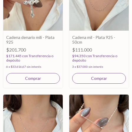
Cadena denario mili - Plata
Cadena mil - Plata 925 -
925
50cm
$201.700
$111.000
$171.445
con
Transferencia o
$94.350
con
Transferencia o
depósito
depósito
6
x
$33.616,67
sin interés
3
x
$37.000
sin interés