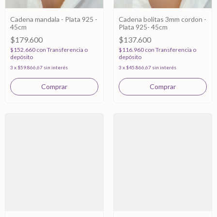
Cadena mandala - Plata 925 -
Cadena bolitas 3mm cordon -
45cm
Plata 925- 45cm
$179.600
$137.600
$152.660
con
Transferencia o
$116.960
con
Transferencia o
depósito
depósito
3
x
$59.866,67
sin interés
3
x
$45.866,67
sin interés