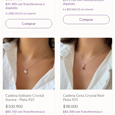
depósito
$97.495
con
Transferencia o
depósito
6
x
$33.683,33
sin interés
3
x
$38.233,33
sin interés
Cadena Solitario Crystal
Cadena Gota Crystal Red-
Aurora - Plata 925
Plata 925
$100.900
$98.000
$85.765
con
Transferencia o
$83.300
con
Transferencia o