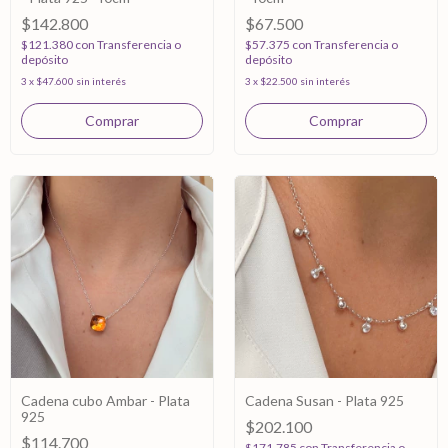
$142.800
$67.500
$121.380
con
Transferencia o
$57.375
con
Transferencia o
depósito
depósito
3
x
$47.600
sin interés
3
x
$22.500
sin interés
Cadena cubo Ambar - Plata
Cadena Susan - Plata 925
925
$202.100
$114.700
$171.785
con
Transferencia o