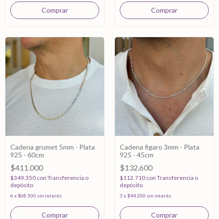
Cadena grumet 5mm - Plata
Cadena figaro 3mm - Plata
925 - 60cm
925 - 45cm
$411.000
$132.600
$349.350
con
Transferencia o
$112.710
con
Transferencia o
depósito
depósito
6
x
$68.500
sin interés
3
x
$44.200
sin interés