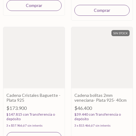
SIN STOCK
Cadena Cristales Baguette -
Cadena bolitas 2mm
Plata 925
veneciana- Plata 925- 40cm
$173.900
$46.400
$147.815
con
Transferencia o
$39.440
con
Transferencia o
depósito
depósito
3
x
$57.966,67
sin interés
3
x
$15.466,67
sin interés