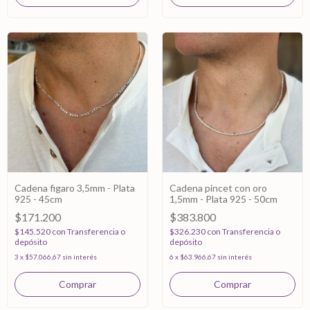
Cadena figaro 3,5mm - Plata
Cadena pincet con oro
925 - 45cm
1,5mm - Plata 925 - 50cm
$171.200
$383.800
$145.520
con
Transferencia o
$326.230
con
Transferencia o
depósito
depósito
3
x
$57.066,67
sin interés
6
x
$63.966,67
sin interés