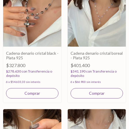
Cadena denario cristal black -
Cadena denario cristal boreal
Plata 925
- Plata 925
$327.800
$401.400
$278.630
con
Transferencia o
$341.190
con
Transferencia o
depósito
depósito
6
x
$54.633,33
sin interés
6
x
$66.900
sin interés