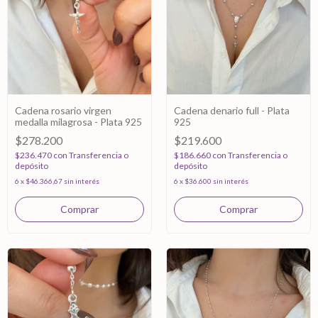
Cadena rosario virgen
Cadena denario full - Plata
medalla milagrosa - Plata 925
925
$278.200
$219.600
$236.470
con
Transferencia o
$186.660
con
Transferencia o
depósito
depósito
6
x
$46.366,67
sin interés
6
x
$36.600
sin interés