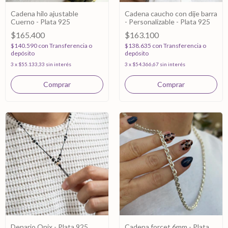
Cadena hilo ajustable
Cadena caucho con dije barra
Cuerno - Plata 925
- Personalizable - Plata 925
$165.400
$163.100
$140.590
con
Transferencia o
$138.635
con
Transferencia o
depósito
depósito
3
x
$55.133,33
sin interés
3
x
$54.366,67
sin interés
Denario Onix - Plata 925
Cadena forcet 6mm - Plata