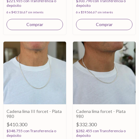
$221.935
con
Transferencia o
$303.790
con
Transferencia o
depósito
depósito
6
x
$43.516,67
sin interés
6
x
$59.566,67
sin interés
Cadena lima III forcet - Plata
Cadena lima forcet - Plata
980
980
$410.300
$332.300
$348.755
con
Transferencia o
$282.455
con
Transferencia o
depósito
depósito