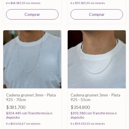
6
x
$68.383,33
sin interés
6
x
$55.383,33
sin interés
Cadena grumet 3mm - Plata
Cadena grumet 3mm - Plata
925 - 70cm
925 - 55cm
$381.700
$354.800
$324.445
con
Transferencia o
$301.580
con
Transferencia o
depósito
depósito
6
x
$63.616,67
sin interés
6
x
$59.133,33
sin interés