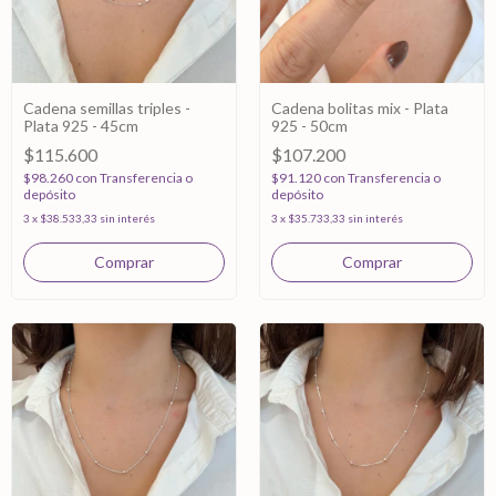
Cadena semillas triples -
Cadena bolitas mix - Plata
Plata 925 - 45cm
925 - 50cm
$115.600
$107.200
$98.260
con
Transferencia o
$91.120
con
Transferencia o
depósito
depósito
3
x
$38.533,33
sin interés
3
x
$35.733,33
sin interés