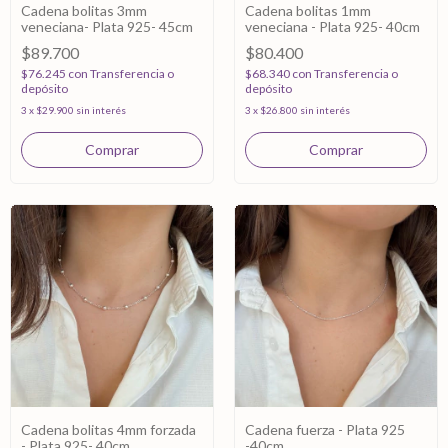
Cadena bolitas 3mm
Cadena bolitas 1mm
veneciana- Plata 925- 45cm
veneciana - Plata 925- 40cm
$89.700
$80.400
$76.245
con
Transferencia o
$68.340
con
Transferencia o
depósito
depósito
3
x
$29.900
sin interés
3
x
$26.800
sin interés
Cadena bolitas 4mm forzada
Cadena fuerza - Plata 925
- Plata 925- 40cm
-40cm