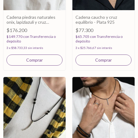
Cadena piedras naturales
Cadena caucho y cruz
onix, lapizlazuli y cruz
equilibrio - Plata 925
equilibrio- Plata 925
$176.200
$77.300
$149.770
con
Transferencia o
$65.705
con
Transferencia o
depósito
depósito
3
x
$58.733,33
sin interés
3
x
$25.766,67
sin interés