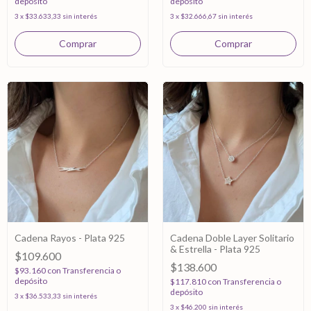
depósito
depósito
3
x
$33.633,33
sin interés
3
x
$32.666,67
sin interés
Cadena Rayos - Plata 925
Cadena Doble Layer Solitario
& Estrella - Plata 925
$109.600
$138.600
$93.160
con
Transferencia o
depósito
$117.810
con
Transferencia o
depósito
3
x
$36.533,33
sin interés
3
x
$46.200
sin interés