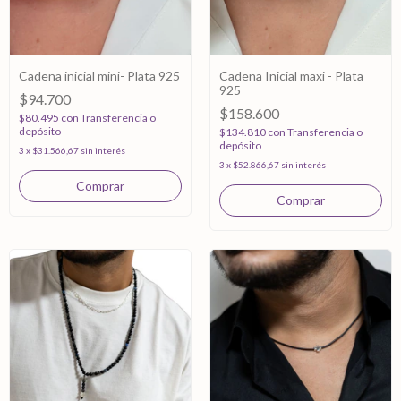
Cadena inicial mini- Plata 925
Cadena Inicial maxi - Plata
925
$94.700
$158.600
$80.495
con
Transferencia o
depósito
$134.810
con
Transferencia o
depósito
3
x
$31.566,67
sin interés
3
x
$52.866,67
sin interés
Comprar
Comprar