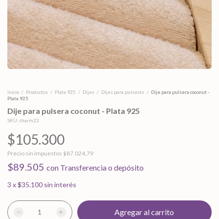
Inicio
/
Productos
/
Plata 925
/
Dijes
/
Dijes para pulseras
/
Dije para pulsera coconut -
Plata 925
Dije para pulsera coconut - Plata 925
SKU:
charm22
$105.300
Precio sin impuestos
$87.024,79
$89.505
con
Transferencia o depósito
3
x
$35.100
sin interés