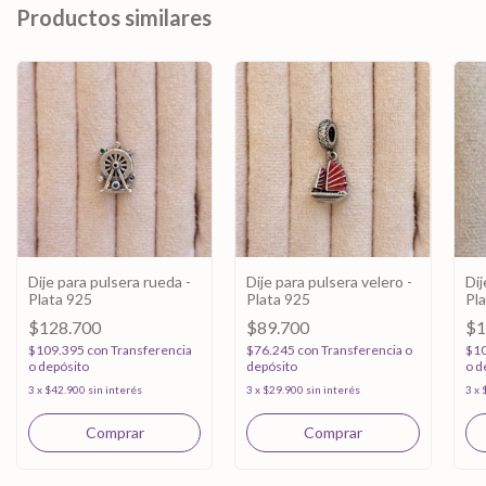
Productos similares
Dije para pulsera rueda -
Dije para pulsera velero -
Dij
Plata 925
Plata 925
Pl
$128.700
$89.700
$1
$109.395
con
Transferencia
$76.245
con
Transferencia o
$1
o depósito
depósito
o d
3
x
$42.900
sin interés
3
x
$29.900
sin interés
3
x