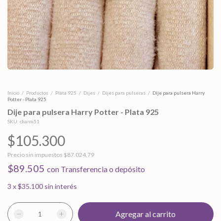
Inicio
/
Productos
/
Plata 925
/
Dijes
/
Dijes para pulseras
/
Dije para pulsera Harry
Potter - Plata 925
Dije para pulsera Harry Potter - Plata 925
SKU:
charm51
$105.300
Precio sin impuestos
$87.024,79
$89.505
con
Transferencia o depósito
3
x
$35.100
sin interés