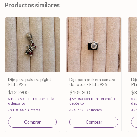
Productos similares
Dije para pulsera piglet -
Dije para pulsera camara
Dij
Plata 925
de fotos - Plata 925
Pl
$120.900
$105.300
$8
$102.765
con
Transferencia
$89.505
con
Transferencia o
$7
o depósito
depósito
dep
3
x
$40.300
sin interés
3
x
$35.100
sin interés
3
x