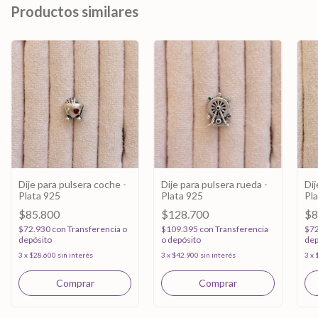
Productos similares
Dije para pulsera coche -
Dije para pulsera rueda -
Dij
Plata 925
Plata 925
Pl
$85.800
$128.700
$8
$72.930
con
Transferencia o
$109.395
con
Transferencia
$7
depósito
o depósito
dep
3
x
$28.600
sin interés
3
x
$42.900
sin interés
3
x