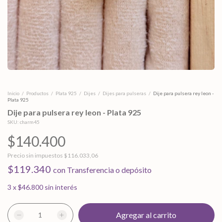
Inicio
/
Productos
/
Plata 925
/
Dijes
/
Dijes para pulseras
/
Dije para pulsera rey leon -
Plata 925
Dije para pulsera rey leon - Plata 925
SKU:
charm45
$140.400
Precio sin impuestos
$116.033,06
$119.340
con
Transferencia o depósito
3
x
$46.800
sin interés