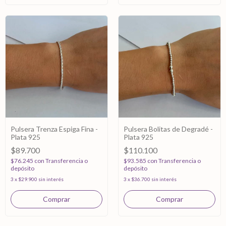
Pulsera Trenza Espiga Fina -
Pulsera Bolitas de Degradé -
Plata 925
Plata 925
$89.700
$110.100
$76.245
con
Transferencia o
$93.585
con
Transferencia o
depósito
depósito
3
x
$29.900
sin interés
3
x
$36.700
sin interés