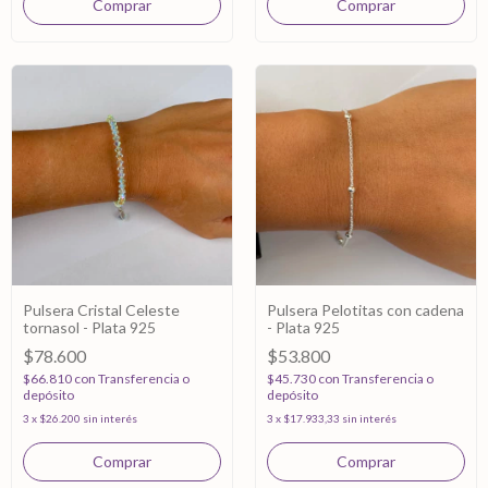
Pulsera Cristal Celeste
Pulsera Pelotitas con cadena
tornasol - Plata 925
- Plata 925
$78.600
$53.800
$66.810
con
Transferencia o
$45.730
con
Transferencia o
depósito
depósito
3
x
$26.200
sin interés
3
x
$17.933,33
sin interés