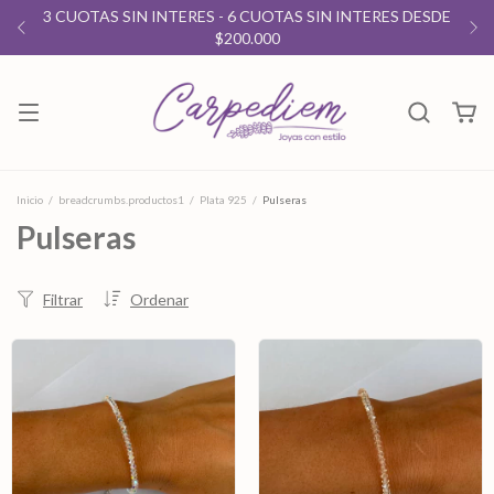
3 CUOTAS SIN INTERES - 6 CUOTAS SIN INTERES DESDE
$200.000
Inicio
/
breadcrumbs.productos1
/
Plata 925
/
Pulseras
Pulseras
Filtrar
Ordenar