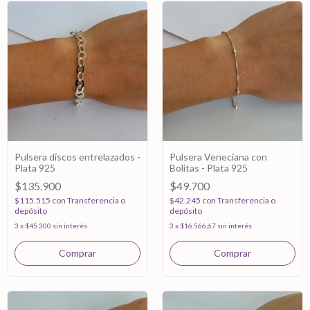
Pulsera discos entrelazados -
Pulsera Veneciana con
Plata 925
Bolitas - Plata 925
$135.900
$49.700
$115.515
con
Transferencia o
$42.245
con
Transferencia o
depósito
depósito
3
x
$45.300
sin interés
3
x
$16.566,67
sin interés