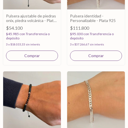
Pulsera ajustable de piedras
Pulsera identidad -
onix, piedra volcánica - Plata
Personalizable - Plata 925
925
$54.100
$111.800
$45.985
con
Transferencia o
$95.030
con
Transferencia o
depósito
depósito
3
x
$18.033,33
sin interés
3
x
$37.266,67
sin interés