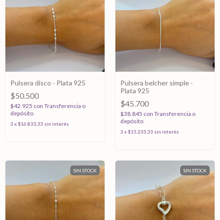
Pulsera disco - Plata 925
Pulsera belcher simple -
Plata 925
$50.500
$45.700
$42.925
con
Transferencia o
depósito
$38.845
con
Transferencia o
depósito
3
x
$16.833,33
sin interés
3
x
$15.233,33
sin interés
SIN STOCK
SIN STOCK