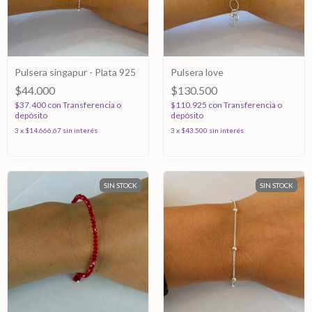
Pulsera singapur - Plata 925
Pulsera love
$44.000
$130.500
$37.400
con
Transferencia o
$110.925
con
Transferencia o
depósito
depósito
3
x
$14.666,67
sin interés
3
x
$43.500
sin interés
SIN STOCK
SIN STOCK