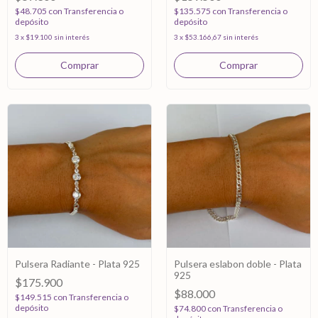
$48.705
con
Transferencia o
$135.575
con
Transferencia o
depósito
depósito
3
x
$19.100
sin interés
3
x
$53.166,67
sin interés
Pulsera Radiante - Plata 925
Pulsera eslabon doble - Plata
925
$175.900
$88.000
$149.515
con
Transferencia o
depósito
$74.800
con
Transferencia o