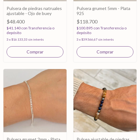
Pulsera de piedras natruales
Pulsera grumet 5mm - Plata
ajustable - Ojo de buey
925
$48.400
$118.700
$41.140
con
Transferencia o
$100.895
con
Transferencia o
depósito
depósito
3
x
$16.133,33
sin interés
3
x
$39.566,67
sin interés
Pulsera grumet 2mm - Plata
Pulsea ajustable de piedras