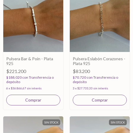
Pulsera Bar & Poin - Plata
Pulsera Eslabón Corazones -
925
Plata 925
$221.200
$83.200
$188.020
con
Transferencia o
$70.720
con
Transferencia o
depósito
depósito
6
x
$36.866,67
sin interés
3
x
$27.733,33
sin interés
SIN STOCK
SIN STOCK