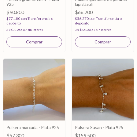
925
lapislázuli
$90.800
$66.200
$77.180
con
Transferencia o
$56.270
con
Transferencia o
depósito
depósito
3
x
$30.266,67
sin interés
3
x
$22.066,67
sin interés
Pulsera marcada - Plata 925
Pulsera Susan - Plata 925
$57.300
$159.500