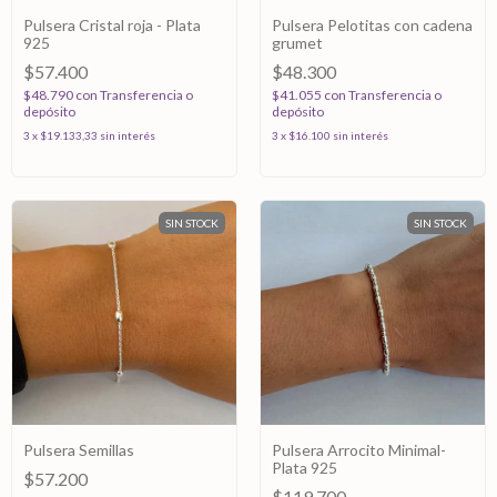
Pulsera Cristal roja - Plata
Pulsera Pelotitas con cadena
925
grumet
$57.400
$48.300
$48.790
con
Transferencia o
$41.055
con
Transferencia o
depósito
depósito
3
x
$19.133,33
sin interés
3
x
$16.100
sin interés
SIN STOCK
SIN STOCK
Pulsera Semillas
Pulsera Arrocito Minimal-
Plata 925
$57.200
$119.700