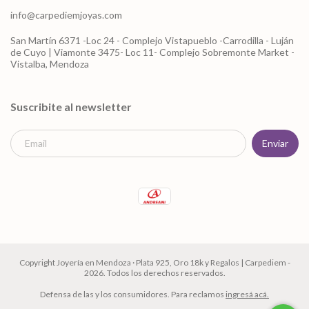
info@carpediemjoyas.com
San Martín 6371 -Loc 24 - Complejo Vistapueblo -Carrodilla - Luján
de Cuyo | Viamonte 3475- Loc 11- Complejo Sobremonte Market -
Vistalba, Mendoza
Suscribite al newsletter
Copyright Joyería en Mendoza · Plata 925, Oro 18k y Regalos | Carpediem -
2026. Todos los derechos reservados.
Defensa de las y los consumidores. Para reclamos
ingresá acá.