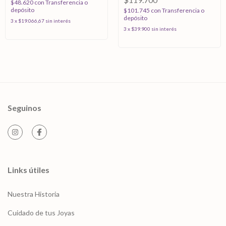
$48.620
con
Transferencia o
depósito
$101.745
con
Transferencia o
depósito
3
x
$19.066,67
sin interés
3
x
$39.900
sin interés
Seguinos
Links útiles
Nuestra Historia
Cuidado de tus Joyas