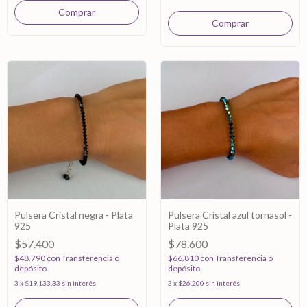
Pulsera Cristal negra - Plata
Pulsera Cristal azul tornasol -
925
Plata 925
$57.400
$78.600
$48.790
con
Transferencia o
$66.810
con
Transferencia o
depósito
depósito
3
x
$19.133,33
sin interés
3
x
$26.200
sin interés