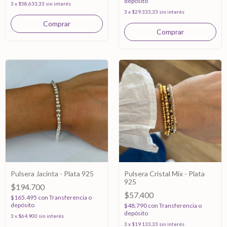
depósito
3
x
$58.633,33
sin interés
3
x
$29.333,33
sin interés
Pulsera Jacinta - Plata 925
Pulsera Cristal Mix - Plata
925
$194.700
$57.400
$165.495
con
Transferencia o
depósito
$48.790
con
Transferencia o
depósito
3
x
$64.900
sin interés
3
x
$19.133,33
sin interés