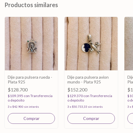
Productos similares
Dije para pulsera rueda -
Dije para pulsera avion
Dij
Plata 925
mundo - Plata 925
Pl
$128.700
$152.200
$1
$109.395
con
Transferencia
$129.370
con
Transferencia
$1
o depósito
o depósito
o d
3
x
$42.900
sin interés
3
x
$50.733,33
sin interés
3
x