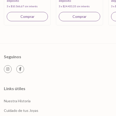
depósito
depósito
dep
3
x
$10.566,67
sin interés
3
x
$24.433,33
sin interés
3
x
Seguinos
Links útiles
Nuestra Historia
Cuidado de tus Joyas