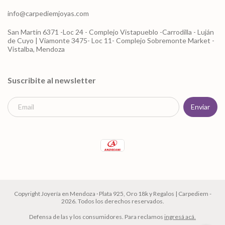
info@carpediemjoyas.com
San Martín 6371 -Loc 24 - Complejo Vistapueblo -Carrodilla - Luján
de Cuyo | Viamonte 3475- Loc 11- Complejo Sobremonte Market -
Vistalba, Mendoza
Suscribite al newsletter
Copyright Joyería en Mendoza · Plata 925, Oro 18k y Regalos | Carpediem -
2026. Todos los derechos reservados.
Defensa de las y los consumidores. Para reclamos
ingresá acá.