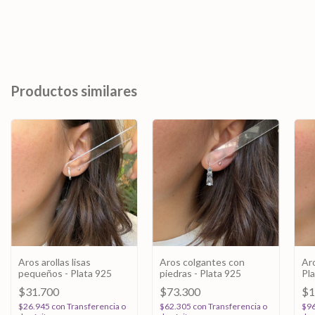
Productos similares
Aros arollas lisas
Aros colgantes con
Aro
pequeños - Plata 925
piedras - Plata 925
Pl
$31.700
$73.300
$1
$26.945
con
Transferencia o
$62.305
con
Transferencia o
$9