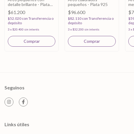
detalle brillante - Plata
pequeños - Plata 925
me
925
$61.200
$96.600
$7
$52.020
con
Transferencia o
$82.110
con
Transferencia o
$5
depósito
depósito
dep
3
x
$20.400
sin interés
3
x
$32.200
sin interés
3
x
Seguinos
Links útiles