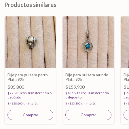
Productos similares
Dije para pulsera perro -
Dije para pulsera mundo -
Dij
Plata 925
Plata 925
Pl
$85.800
$159.900
$1
$72.930
con
Transferencia o
$135.915
con
Transferencia
$9
depósito
o depósito
dep
3
x
$28.600
sin interés
3
x
$53.300
sin interés
3
x