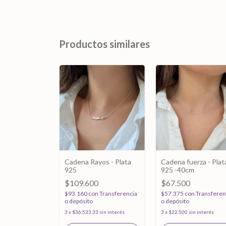
Productos similares
san - Plata
Cadena Rayos - Plata
Cadena fuerza - Plat
925
925 -40cm
0
$109.600
$67.500
on
$93.160
con
Transferencia
$57.375
con
Transferen
ia o depósito
o depósito
o depósito
3
sin interés
3
x
$36.533,33
sin interés
3
x
$22.500
sin interés