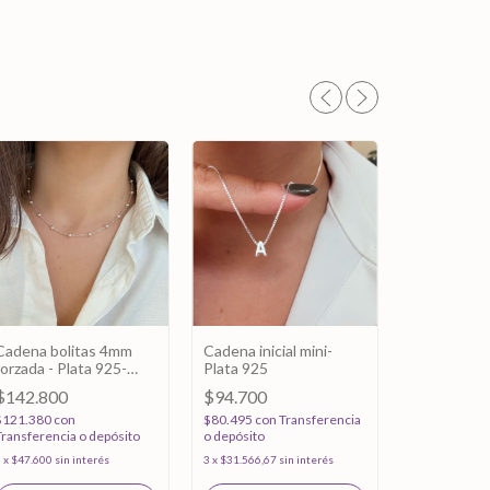
Cadena bolitas 4mm
Cadena inicial mini-
forzada - Plata 925-
Plata 925
Cadena Dob
40cm
$142.800
$94.700
Solitario & 
Plata 925
$121.380
con
$80.495
con
Transferencia
$138.600
Transferencia o depósito
o depósito
$117.810
co
3
x
$47.600
sin interés
3
x
$31.566,67
sin interés
Transferenci