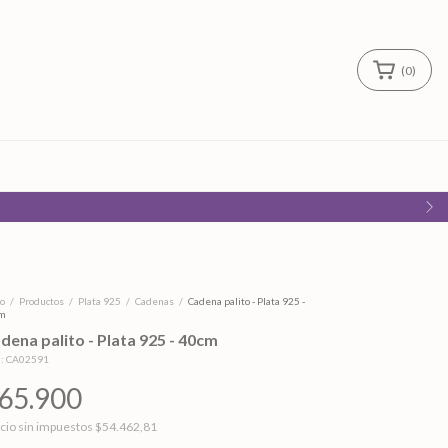
(
0
)
io
/
Productos
/
Plata 925
/
Cadenas
/
Cadena palito - Plata 925 -
m
dena palito - Plata 925 - 40cm
:
CA02591
65.900
cio sin impuestos
$54.462,81