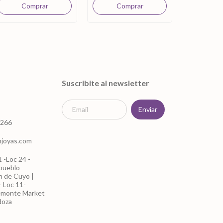
3
x
$46.200
sin
Comprar
Suscribite al newsletter
1266
mjoyas.com
 -Loc 24 -
pueblo -
án de Cuyo |
 Loc 11-
emonte Market
doza