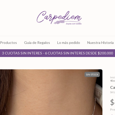
Productos
Guía de Regalos
Lo más pedido
Nuestra Historia
3 CUOTAS SIN INTERES - 6 CUOTAS SIN INTERES DESDE $200.000
SIN STOCK
Inic
40c
Ca
SKU
$
Pre