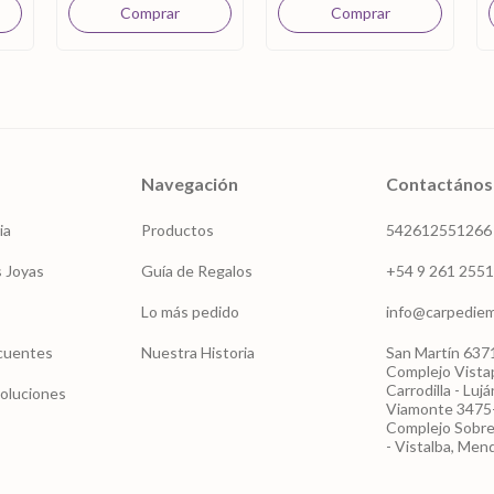
Navegación
Contactános
ia
Productos
542612551266
 Joyas
Guía de Regalos
+54 9 261 255
Lo más pedido
info@carpedie
cuentes
Nuestra Historia
San Martín 6371
Complejo Vista
Carrodilla - Luj
voluciones
Viamonte 3475-
Complejo Sobr
- Vistalba, Men