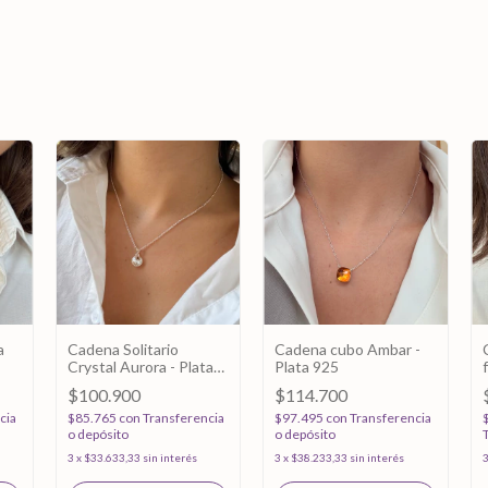
a
Cadena Solitario
Cadena cubo Ambar -
Crystal Aurora - Plata
Plata 925
925
$100.900
$114.700
cia
$85.765
con
Transferencia
$97.495
con
Transferencia
o depósito
o depósito
3
x
$33.633,33
sin interés
3
x
$38.233,33
sin interés