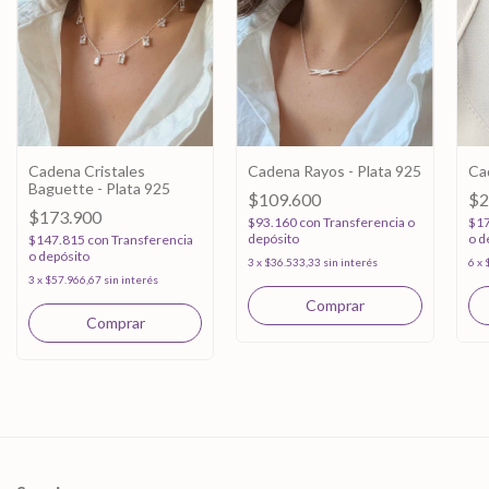
Cadena Cristales
Cadena Rayos - Plata 925
Ca
Baguette - Plata 925
$109.600
$2
$173.900
$93.160
con
Transferencia o
$1
depósito
o d
$147.815
con
Transferencia
o depósito
3
x
$36.533,33
sin interés
6
x
3
x
$57.966,67
sin interés