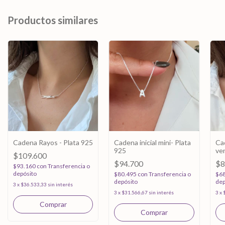
Productos similares
Cadena Rayos - Plata 925
Cadena inicial mini- Plata
Ca
925
ven
$109.600
40
$94.700
$8
$93.160
con
Transferencia o
depósito
$80.495
con
Transferencia o
$6
depósito
dep
3
x
$36.533,33
sin interés
3
x
$31.566,67
sin interés
3
x
Comprar