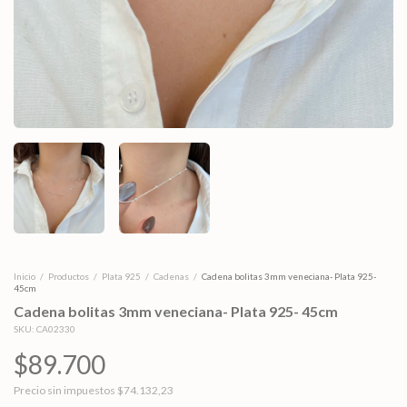
Inicio
/
Productos
/
Plata 925
/
Cadenas
/
Cadena bolitas 3mm veneciana- Plata 925-
45cm
Cadena bolitas 3mm veneciana- Plata 925- 45cm
SKU:
CA02330
$89.700
Precio sin impuestos
$74.132,23