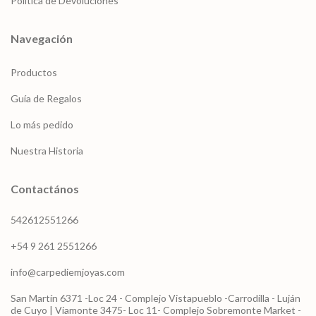
Política de Devoluciones
Navegación
Productos
Guía de Regalos
Lo más pedido
Nuestra Historia
Contactános
542612551266
+54 9 261 2551266
info@carpediemjoyas.com
San Martín 6371 -Loc 24 - Complejo Vistapueblo -Carrodilla - Luján
de Cuyo | Viamonte 3475- Loc 11- Complejo Sobremonte Market -