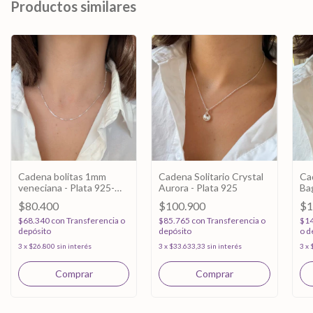
Productos similares
Cadena bolitas 1mm
Cadena Solitario Crystal
Ca
veneciana - Plata 925-
Aurora - Plata 925
Ba
40cm
$80.400
$100.900
$1
$68.340
con
Transferencia o
$85.765
con
Transferencia o
$1
depósito
depósito
o d
3
x
$26.800
sin interés
3
x
$33.633,33
sin interés
3
x