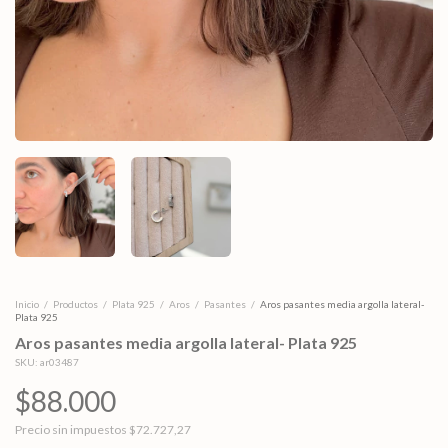
Inicio
/
Productos
/
Plata 925
/
Aros
/
Pasantes
/
Aros pasantes media argolla lateral-
Plata 925
Aros pasantes media argolla lateral- Plata 925
SKU:
ar03487
$88.000
Precio sin impuestos
$72.727,27