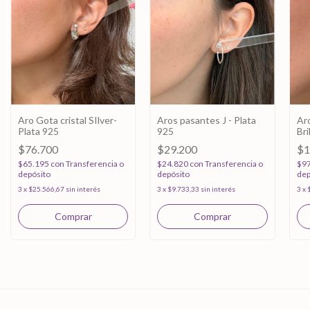
Aro Gota cristal SIlver-
Aros pasantes J - Plata
Ar
Plata 925
925
Bri
$76.700
$29.200
$1
$65.195
con
Transferencia o
$24.820
con
Transferencia o
$9
depósito
depósito
dep
3
x
$25.566,67
sin interés
3
x
$9.733,33
sin interés
3
x