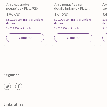
Aros cuadrados
Aros pequeños con
Aro
pequeños - Plata 925
detalle brillante - Plata
tex
925
$96.600
$61.200
$4
$82.110
con
Transferencia o
$52.020
con
Transferencia o
$3
depósito
depósito
dep
3
x
$32.200
sin interés
3
x
$20.400
sin interés
3
x
Seguinos
Links útiles