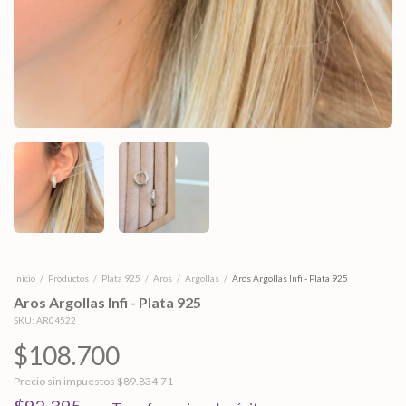
Inicio
/
Productos
/
Plata 925
/
Aros
/
Argollas
/
Aros Argollas Infi - Plata 925
Aros Argollas Infi - Plata 925
SKU:
AR04522
$108.700
Precio sin impuestos
$89.834,71