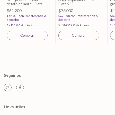
detalle brillante - Plata
Plata 925
gra
925
$61.200
$73.000
$1
$52.020
con
Transferencia o
$62.050
con
Transferencia o
$8
depósito
depósito
dep
3
x
$20.400
sin interés
3
x
$24.333,33
sin interés
3
x
Seguinos
Links útiles