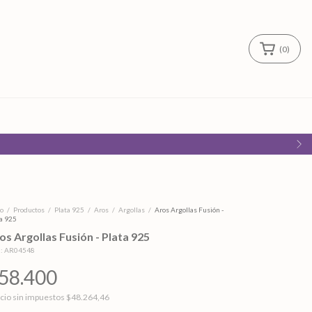
(
0
)
io
/
Productos
/
Plata 925
/
Aros
/
Argollas
/
Aros Argollas Fusión -
ta 925
os Argollas Fusión - Plata 925
:
AR04548
58.400
cio sin impuestos
$48.264,46