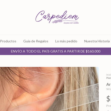
Productos
Guía de Regalos
Lo más pedido
Nuestra Historia
ENVÍO A TODO EL PAÍS GRATIS A PARTIR DE $160.000
Inic
Pla
Ar
SKU
$
Pre