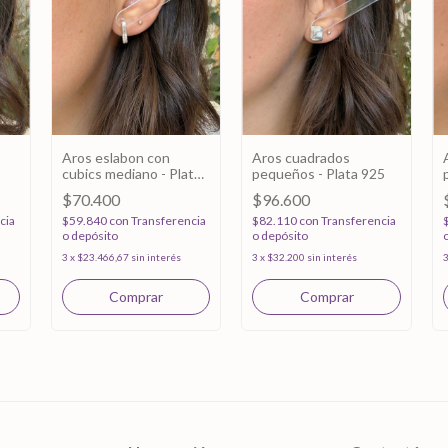
Aros eslabon con
Aros cuadrados
cubics mediano - Plata
pequeños - Plata 925
925
$70.400
$96.600
cia
$59.840
con
Transferencia
$82.110
con
Transferencia
o depósito
o depósito
3
x
$23.466,67
sin interés
3
x
$32.200
sin interés