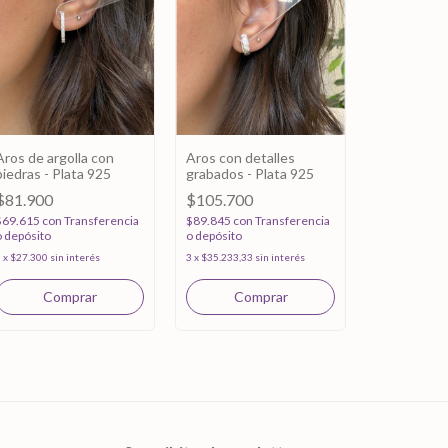
Aros de argolla con
Aros con detalles
piedras - Plata 925
grabados - Plata 925
Aros argol
$81.900
$105.700
- Plata 925
$69.615
con
Transferencia
$89.845
con
Transferencia
$113.100
o depósito
o depósito
$96.135
con
3
x
$27.300
sin interés
3
x
$35.233,33
sin interés
o depósito
3
x
$37.700
sin