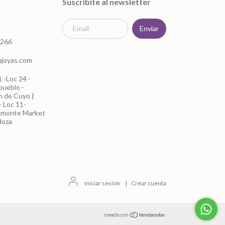
Suscribite al newsletter
1266
mjoyas.com
 -Loc 24 -
pueblo -
án de Cuyo |
 Loc 11-
emonte Market
doza
Iniciar sesión
|
Crear cuenta