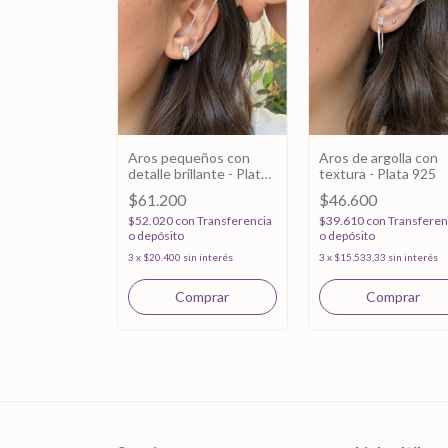
antes con
Aros pequeños con
Aros de argolla con
ngular - Plata
detalle brillante - Plata
textura - Plata 925
925
$61.200
$46.600
n
Transferencia
$52.020
con
Transferencia
$39.610
con
Transferen
o depósito
o depósito
in interés
3
x
$20.400
sin interés
3
x
$15.533,33
sin interés