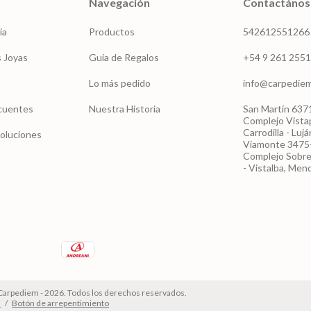
Navegación
Contactános
ia
Productos
542612551266
 Joyas
Guía de Regalos
+54 9 261 255
Lo más pedido
info@carpedie
cuentes
Nuestra Historia
San Martín 6371
Complejo Vista
Carrodilla - Luj
voluciones
Viamonte 3475-
Complejo Sobr
- Vistalba, Men
| Carpediem - 2026. Todos los derechos reservados.
.
/
Botón de arrepentimiento