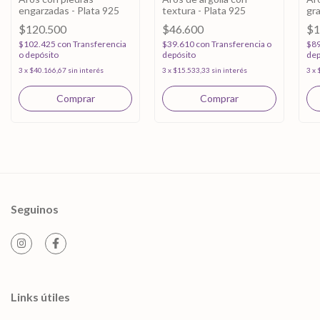
engarzadas - Plata 925
textura - Plata 925
gra
$120.500
$46.600
$1
$102.425
con
Transferencia
$39.610
con
Transferencia o
$8
o depósito
depósito
dep
3
x
$40.166,67
sin interés
3
x
$15.533,33
sin interés
3
x
Seguinos
Links útiles