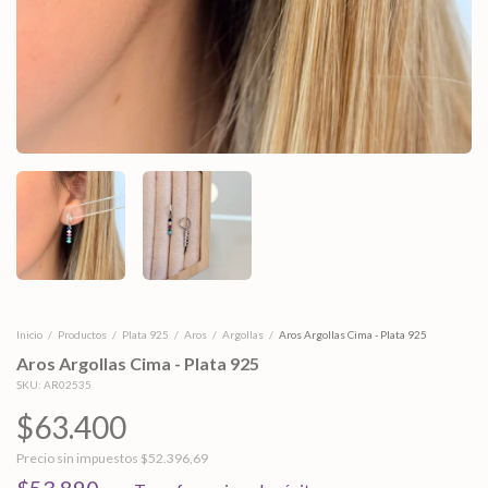
Inicio
/
Productos
/
Plata 925
/
Aros
/
Argollas
/
Aros Argollas Cima - Plata 925
Aros Argollas Cima - Plata 925
SKU:
AR02535
$63.400
Precio sin impuestos
$52.396,69