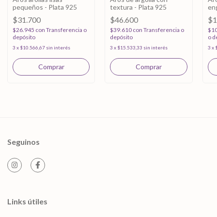
pequeños - Plata 925
textura - Plata 925
eng
$31.700
$46.600
$1
$26.945
con
Transferencia o
$39.610
con
Transferencia o
$1
depósito
depósito
o d
3
x
$10.566,67
sin interés
3
x
$15.533,33
sin interés
3
x
Seguinos
Links útiles