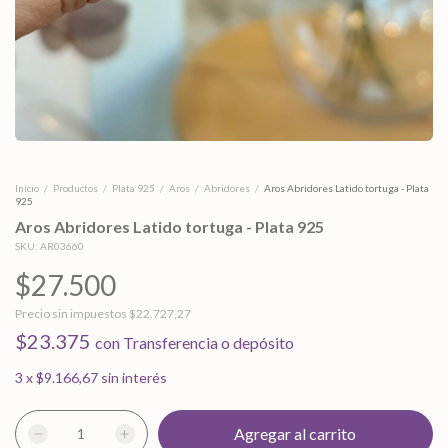
Inicio
/
Productos
/
Plata 925
/
Aros
/
Abridores
/
Aros Abridores Latido tortuga - Plata
925
Aros Abridores Latido tortuga - Plata 925
SKU:
AR03660
$27.500
Precio sin impuestos
$22.727,27
$23.375
con
Transferencia o depósito
3
x
$9.166,67
sin interés