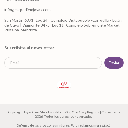
info@carpediemjoyas.com
San Martín 6371 -Loc 24 - Complejo Vistapueblo -Carrodilla - Luján
de Cuyo | Viamonte 3475- Loc 11- Complejo Sobremonte Market -
Vistalba, Mendoza
Suscribite al newsletter
Copyright Joyería en Mendoza · Plata 925, Oro 18k y Regalos | Carpediem -
2026. Todos los derechos reservados.
Defensa de las y los consumidores. Para reclamos
ingresá acá.