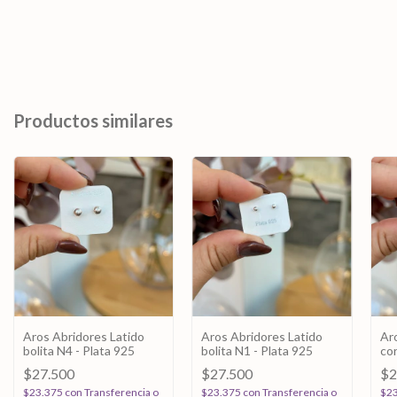
Productos similares
Aros Abridores Latido
Aros Abridores Latido
Ar
bolita N4 - Plata 925
bolita N1 - Plata 925
cor
$27.500
$27.500
$2
$23.375
con
Transferencia o
$23.375
con
Transferencia o
$2