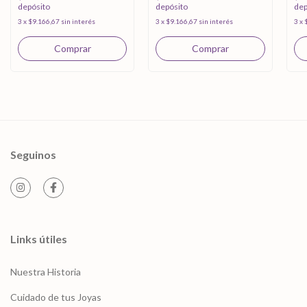
depósito
depósito
dep
3
x
$9.166,67
sin interés
3
x
$9.166,67
sin interés
3
x
Seguinos
Links útiles
Nuestra Historia
Cuidado de tus Joyas