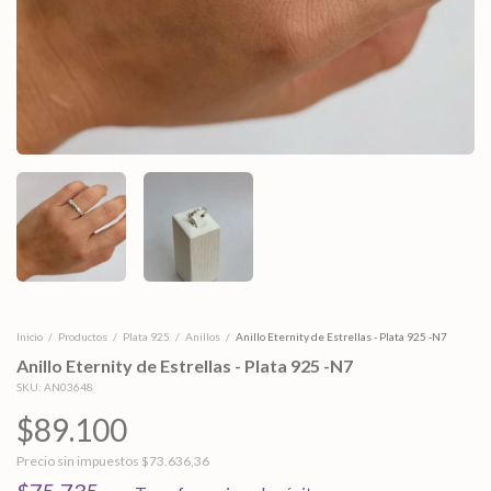
Inicio
/
Productos
/
Plata 925
/
Anillos
/
Anillo Eternity de Estrellas - Plata 925 -N7
Anillo Eternity de Estrellas - Plata 925 -N7
SKU:
AN03648
$89.100
Precio sin impuestos
$73.636,36