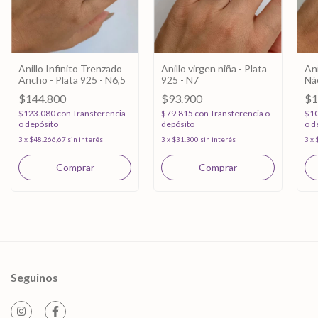
Anillo Infinito Trenzado
Anillo virgen niña - Plata
An
Ancho - Plata 925 - N6,5
925 - N7
Nác
92
$144.800
$93.900
$1
$123.080
con
Transferencia
$79.815
con
Transferencia o
$1
o depósito
depósito
o d
3
x
$48.266,67
sin interés
3
x
$31.300
sin interés
3
x
Seguinos