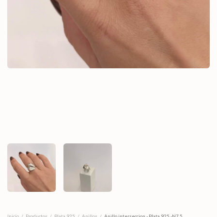
Inicio
/
Productos
/
Plata 925
/
Anillos
/
Anillo interseccion - Plata 925 -N7,5