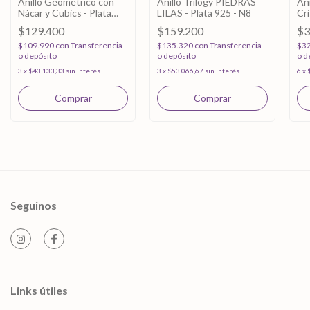
Anillo Geométrico con
Anillo Trilogy PIEDRAS
Ani
Nácar y Cubics - Plata
LILAS - Plata 925 - N8
Cri
925 - N7
92
$129.400
$159.200
$3
$109.990
con
Transferencia
$135.320
con
Transferencia
$3
o depósito
o depósito
o d
3
x
$43.133,33
sin interés
3
x
$53.066,67
sin interés
6
x
Seguinos
Links útiles