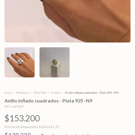
Inicio
/
Productos
/
Plata 925
/
Anillos
/
Anillo inflado cuadrados - Plata 925 -N9
Anillo inflado cuadrados - Plata 925 -N9
SKU:
an01827
$153.200
Precio sin impuestos
$126.611,57