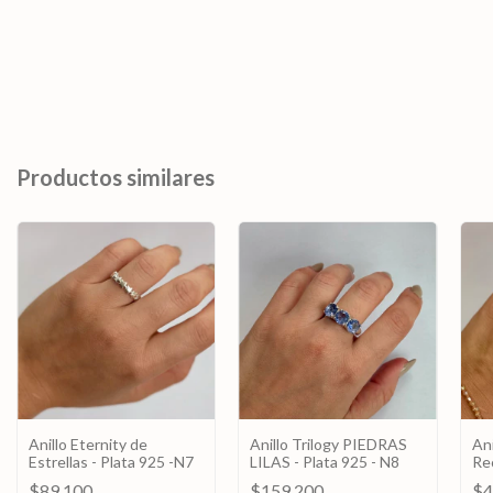
Productos similares
Anillo Eternity de
Anillo Trilogy PIEDRAS
An
Estrellas - Plata 925 -N7
LILAS - Plata 925 - N8
Rec
N8
$89.100
$159.200
$4