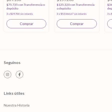
$75.735
con
Transferencia o
$135.320
con
Transferencia
$3
depósito
o depósito
dep
3
x
$29.700
sin interés
3
x
$53.066,67
sin interés
3
x
Seguinos
Links útiles
Nuestra Historia