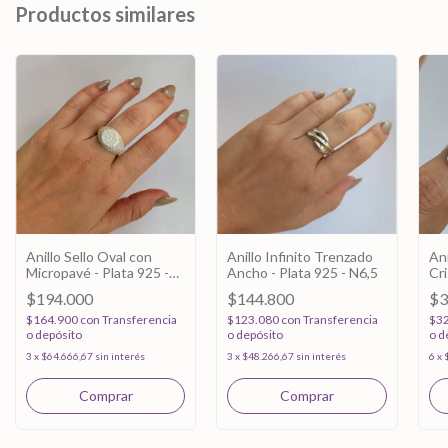
Productos similares
Anillo Sello Oval con
Anillo Infinito Trenzado
Ani
Micropavé - Plata 925 -
Ancho - Plata 925 - N6,5
Cri
N8
92
$194.000
$144.800
$3
$164.900
con
Transferencia
$123.080
con
Transferencia
$3
o depósito
o depósito
o d
3
x
$64.666,67
sin interés
3
x
$48.266,67
sin interés
6
x