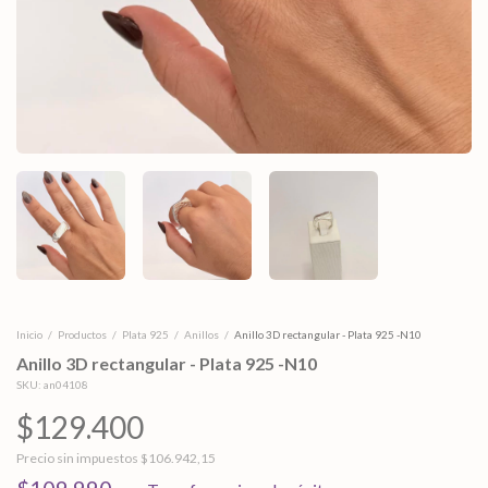
Inicio
/
Productos
/
Plata 925
/
Anillos
/
Anillo 3D rectangular - Plata 925 -N10
Anillo 3D rectangular - Plata 925 -N10
SKU:
an04108
$129.400
Precio sin impuestos
$106.942,15