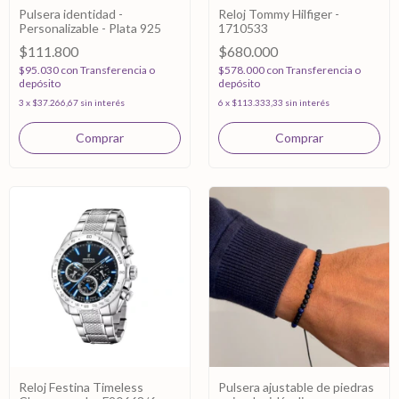
Pulsera identidad -
Reloj Tommy Hilfiger -
Personalizable - Plata 925
1710533
$111.800
$680.000
$95.030
con
Transferencia o
$578.000
con
Transferencia o
depósito
depósito
3
x
$37.266,67
sin interés
6
x
$113.333,33
sin interés
Reloj Festina Timeless
Pulsera ajustable de piedras