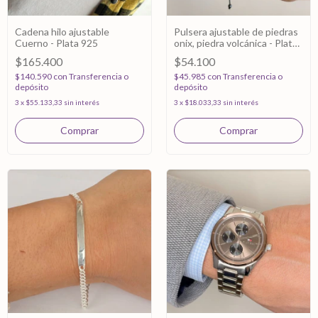
Cadena hilo ajustable
Pulsera ajustable de piedras
Cuerno - Plata 925
onix, piedra volcánica - Plata
925
$165.400
$54.100
$140.590
con
Transferencia o
$45.985
con
Transferencia o
depósito
depósito
3
x
$55.133,33
sin interés
3
x
$18.033,33
sin interés