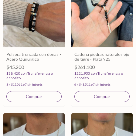
Pulsera trenzada con donas -
Cadena piedras naturales ojo
Acero Quirúrgico
de tigre - Plata 925
$45.200
$261.100
$38.420
con
Transferencia o
$221.935
con
Transferencia o
depósito
depósito
3
x
$15.066,67
sin interés
6
x
$43.516,67
sin interés