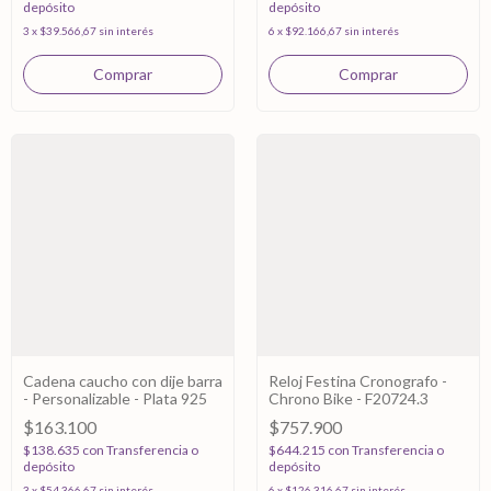
depósito
depósito
3
x
$39.566,67
sin interés
6
x
$92.166,67
sin interés
Cadena caucho con dije barra
Reloj Festina Cronografo -
- Personalizable - Plata 925
Chrono Bike - F20724.3
$163.100
$757.900
$138.635
con
Transferencia o
$644.215
con
Transferencia o
depósito
depósito
3
x
$54.366,67
sin interés
6
x
$126.316,67
sin interés