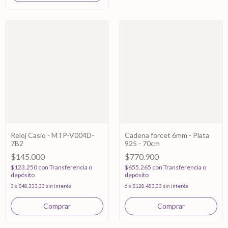
Reloj Casio - MTP-V004D-
Cadena forcet 6mm - Plata
7B2
925 - 70cm
$145.000
$770.900
$123.250
con
Transferencia o
$655.265
con
Transferencia o
depósito
depósito
3
x
$48.333,33
sin interés
6
x
$128.483,33
sin interés