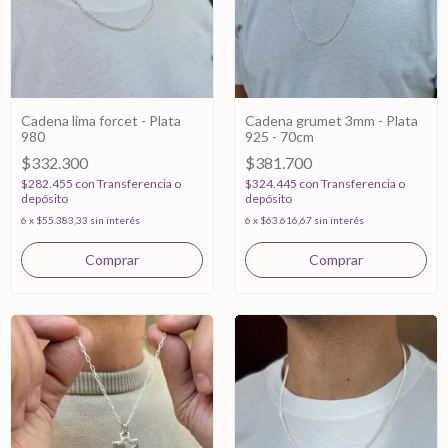
Cadena lima forcet - Plata
Cadena grumet 3mm - Plata
980
925 - 70cm
$332.300
$381.700
$282.455
con
Transferencia o
$324.445
con
Transferencia o
depósito
depósito
6
x
$55.383,33
sin interés
6
x
$63.616,67
sin interés