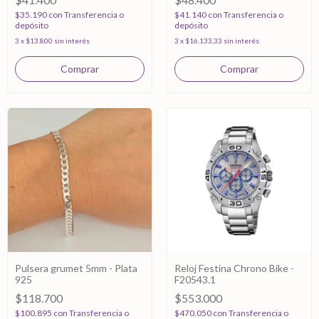
$35.190
con
Transferencia o
$41.140
con
Transferencia o
depósito
depósito
3
x
$13.800
sin interés
3
x
$16.133,33
sin interés
Pulsera grumet 5mm - Plata
Reloj Festina Chrono Bike -
925
F20543.1
$118.700
$553.000
$100.895
con
Transferencia o
$470.050
con
Transferencia o