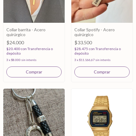
Collar barrita - Acero
Collar Spotify - Acero
quirúrgico
quirúrgico
$24.000
$33.500
$20.400
con
Transferencia o
$28.475
con
Transferencia o
depósito
depósito
3
x
$8.000
sin interés
3
x
$11.166,67
sin interés
Comprar