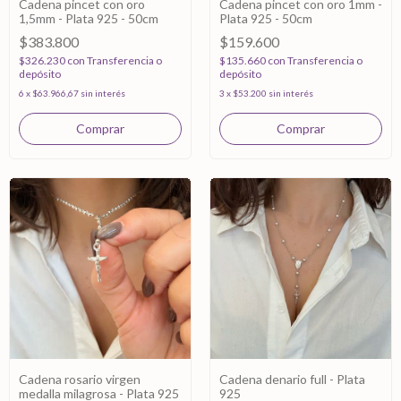
Cadena pincet con oro
Cadena pincet con oro 1mm -
1,5mm - Plata 925 - 50cm
Plata 925 - 50cm
$383.800
$159.600
$326.230
con
Transferencia o
$135.660
con
Transferencia o
depósito
depósito
6
x
$63.966,67
sin interés
3
x
$53.200
sin interés
Cadena rosario virgen
Cadena denario full - Plata
medalla milagrosa - Plata 925
925