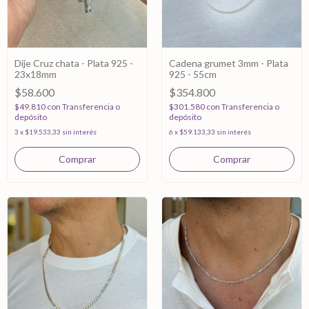
Dije Cruz chata - Plata 925 -
Cadena grumet 3mm - Plata
23x18mm
925 - 55cm
$58.600
$354.800
$49.810
con
Transferencia o
$301.580
con
Transferencia o
depósito
depósito
3
x
$19.533,33
sin interés
6
x
$59.133,33
sin interés