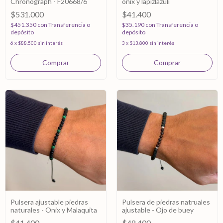
Chronograph - F20668/6
onix y lapizlázuli
$531.000
$41.400
$451.350
con
Transferencia o
$35.190
con
Transferencia o
depósito
depósito
6
x
$88.500
sin interés
3
x
$13.800
sin interés
Pulsera ajustable piedras
Pulsera de piedras natruales
naturales - Onix y Malaquita
ajustable - Ojo de buey
$41.400
$48.400