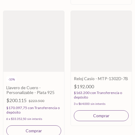
Reloj Casio - MTP-1302D-7B
-
10
%
$192.000
Llavero de Cuero -
Personalizable - Plata 925
$163.200
con
Transferencia o
depósito
$200.115
$223.500
3
x
$64.000
sin interés
$170.097,75
con
Transferencia o
depósito
6
x
$33.352,50
sin interés