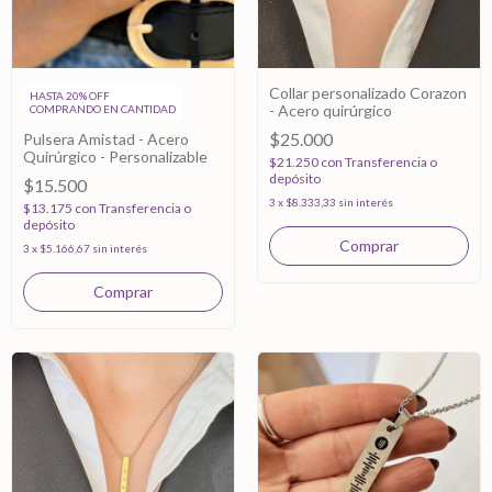
Collar personalizado Corazon
HASTA 20% OFF
- Acero quirúrgico
COMPRANDO EN CANTIDAD
$25.000
Pulsera Amistad - Acero
Quirúrgico - Personalizable
$21.250
con
Transferencia o
depósito
$15.500
3
x
$8.333,33
sin interés
$13.175
con
Transferencia o
depósito
Comprar
3
x
$5.166,67
sin interés
Comprar