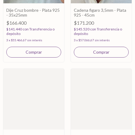
Dije Cruz bombre - Plata 925
Cadena figaro 3,5mm - Plata
- 35x25mm
925 - 45cm
$166.400
$171.200
$141.440
con
Transferencia o
$145.520
con
Transferencia o
depósito
depósito
3
x
$55.466,67
sin interés
3
x
$57.066,67
sin interés