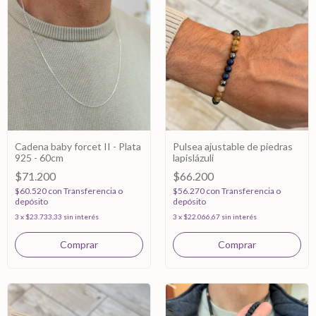
Cadena baby forcet II - Plata
Pulsea ajustable de piedras
925 - 60cm
lapislázuli
$71.200
$66.200
$60.520
con
Transferencia o
$56.270
con
Transferencia o
depósito
depósito
3
x
$23.733,33
sin interés
3
x
$22.066,67
sin interés