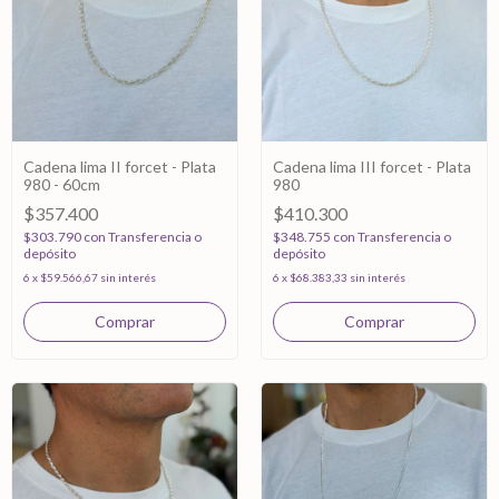
Cadena lima II forcet - Plata
Cadena lima III forcet - Plata
980 - 60cm
980
$357.400
$410.300
$303.790
con
Transferencia o
$348.755
con
Transferencia o
depósito
depósito
6
x
$59.566,67
sin interés
6
x
$68.383,33
sin interés