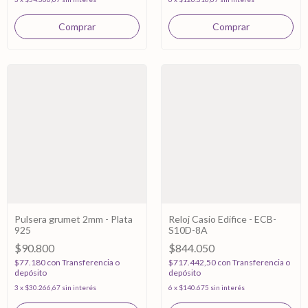
Pulsera grumet 2mm - Plata
Reloj Casio Edifice - ECB-
925
S10D-8A
$90.800
$844.050
$77.180
con
Transferencia o
$717.442,50
con
Transferencia o
depósito
depósito
3
x
$30.266,67
sin interés
6
x
$140.675
sin interés