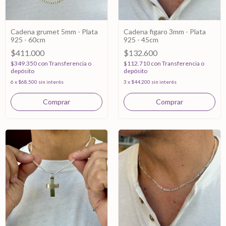
Cadena grumet 5mm - Plata
Cadena figaro 3mm - Plata
925 - 60cm
925 - 45cm
$411.000
$132.600
$349.350
con
Transferencia o
$112.710
con
Transferencia o
depósito
depósito
6
x
$68.500
sin interés
3
x
$44.200
sin interés