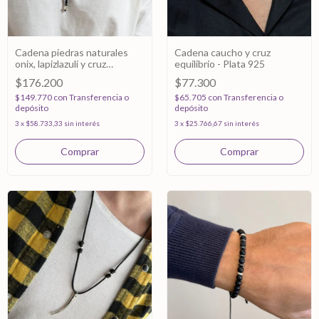
Cadena piedras naturales
Cadena caucho y cruz
onix, lapizlazuli y cruz
equilibrio - Plata 925
equilibrio- Plata 925
$176.200
$77.300
$149.770
con
Transferencia o
$65.705
con
Transferencia o
depósito
depósito
3
x
$58.733,33
sin interés
3
x
$25.766,67
sin interés