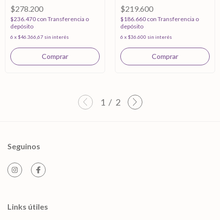
$278.200
$219.600
$236.470
con
Transferencia o
$186.660
con
Transferencia o
depósito
depósito
6
x
$46.366,67
sin interés
6
x
$36.600
sin interés
1
/
2
Seguinos
Links útiles