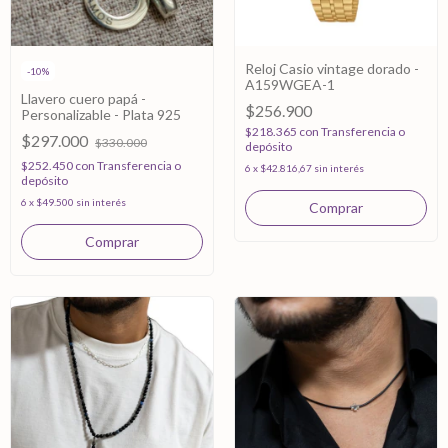
Reloj Casio vintage dorado -
-
10
%
A159WGEA-1
Llavero cuero papá -
$256.900
Personalizable - Plata 925
$218.365
con
Transferencia o
$297.000
$330.000
depósito
$252.450
con
Transferencia o
6
x
$42.816,67
sin interés
depósito
6
x
$49.500
sin interés